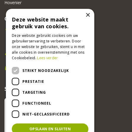
Hovenier
×
CONTACT
Deze website maakt
gebruik van cookies.
Beeker Tuincentrum
Adsteeg 31
Deze website gebruikt cookies om uw
gebruikerservaring te verbeteren. Door
6191 PW Beek
onze website te gebruiken, stemt u in met
Bel ons
alle cookies in overeenstemming met ons
Cookiebeleid.
Lees verder
046 437 2881
E-mail
STRIKT NOODZAKELIJK
info@beekertuincentrum.nl
PRESTATIE
SCHRIJF EEN RECENSIE EN WIN!
TARGETING
FUNCTIONEEL
NIET-GECLASSIFICEERD
OPSLAAN EN SLUITEN