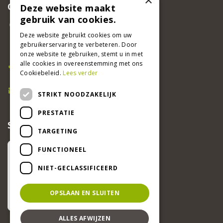
×
CONTACT
Deze website maakt
gebruik van cookies.
Beeker Tuincentrum
Deze website gebruikt cookies om uw
Adsteeg 31
gebruikerservaring te verbeteren. Door
6191 PW Beek
onze website te gebruiken, stemt u in met
Bel ons
alle cookies in overeenstemming met ons
Cookiebeleid.
Lees verder
046 437 2881
E-mail
STRIKT NOODZAKELIJK
info@beekertuincentrum.nl
PRESTATIE
SCHRIJF EEN RECENSIE EN WIN!
TARGETING
FUNCTIONEEL
NIET-GECLASSIFICEERD
OPSLAAN EN SLUITEN
ALLES AFWIJZEN