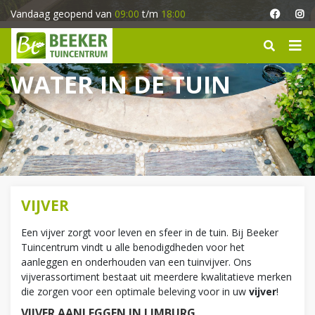
G
Vandaag geopend van
09:00
t/m
18:00
a
n
a
a
WATER IN DE TUIN
r
c
o
n
t
e
n
t
VIJVER
Een vijver zorgt voor leven en sfeer in de tuin. Bij Beeker
Tuincentrum vindt u alle benodigdheden voor het
aanleggen en onderhouden van een tuinvijver. Ons
vijverassortiment bestaat uit meerdere kwalitatieve merken
die zorgen voor een optimale beleving voor in uw
vijver
!
VIJVER AANLEGGEN IN LIMBURG