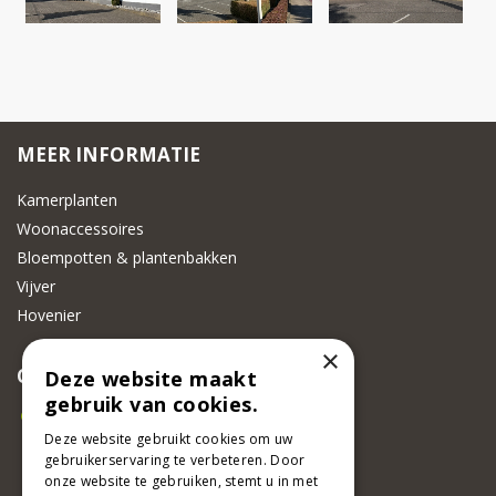
MEER INFORMATIE
Kamerplanten
Woonaccessoires
Bloempotten & plantenbakken
Vijver
Hovenier
×
CONTACT
Deze website maakt
gebruik van cookies.
Beeker Tuincentrum
Adsteeg 31
Deze website gebruikt cookies om uw
gebruikerservaring te verbeteren. Door
6191 PW Beek
onze website te gebruiken, stemt u in met