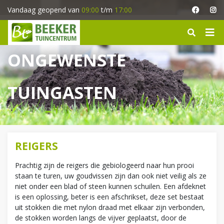
G
Vandaag geopend van
09:00
t/m
17:00
a
n
a
a
ONGEWENSTE
r
c
o
TUINGASTEN
n
t
e
n
t
REIGERS
Prachtig zijn de reigers die gebiologeerd naar hun prooi
staan te turen, uw goudvissen zijn dan ook niet veilig als ze
niet onder een blad of steen kunnen schuilen. Een afdeknet
is een oplossing, beter is een afschrikset, deze set bestaat
uit stokken die met nylon draad met elkaar zijn verbonden,
de stokken worden langs de vijver geplaatst, door de