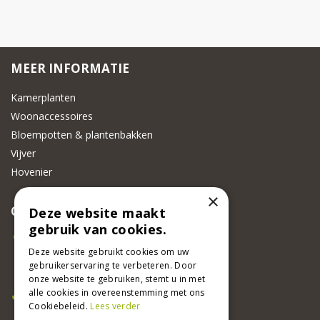
MEER INFORMATIE
Kamerplanten
Woonaccessoires
Bloempotten & plantenbakken
Vijver
Hovenier
×
CONTACT
Deze website maakt
gebruik van cookies.
Beeker Tuincentrum
Adsteeg 31
Deze website gebruikt cookies om uw
gebruikerservaring te verbeteren. Door
6191 PW Beek
onze website te gebruiken, stemt u in met
Bel ons
alle cookies in overeenstemming met ons
Cookiebeleid.
Lees verder
046 437 2881