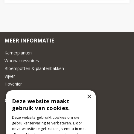
MEER INFORMATIE
Kamerplanten
Woonaccessoires
Bloempotten & plantenbakken
Vijver
Hovenier
×
CONTACT
Deze website maakt
gebruik van cookies.
Beeker Tuincentrum
Deze website gebruikt cookies om uw
Adsteeg 31
gebruikerservaring te verbeteren. Door
6191 PW Beek
onze website te gebruiken, stemt u in met