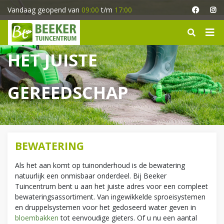
G
Vandaag geopend van
09:00
t/m
17:00
a
n
a
a
HET JUISTE
r
c
o
GEREEDSCHAP
n
t
e
n
t
BEWATERING
Als het aan komt op tuinonderhoud is de bewatering
natuurlijk een onmisbaar onderdeel. Bij Beeker
Tuincentrum bent u aan het juiste adres voor een compleet
bewateringsassortiment. Van ingewikkelde sproeisystemen
en druppelsystemen voor het gedoseerd water geven in
bloembakken
tot eenvoudige gieters. Of u nu een aantal