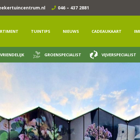
eekertuincentrum.nl
046 – 437 2881
RTIMENT
TUINTIPS
NIEUWS
CADEAUKAART
IM
VRIENDELIJK
GROENSPECIALIST
VIJVERSPECIALIST