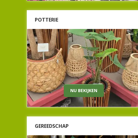
POTTERIE
DE MOOISTE POTTEN
Een kanjer van een plant verdient natuurlijk een
knaller van een pot! Door de juiste combinatie
van plant met pot, komen beide beter tot hun
recht. Wist u dat wij een prachtig assortiment
aan potten hebben voor binnen en buiten van
onder andere de merken Capi, Elho en
Mega Collections.
Kom onze mooie afdeling potterie bekijken bij
ons in het tuincentrum.
NU BEKIJKEN
Nu bekijken
GEREEDSCHAP