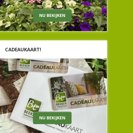
Nu bekijken
NU BEKIJKEN
CADEAUKAART!
CADEAUKAART
Weet u niet precies wat u voor cadeau kunt
geven? Is er iemand verhuisd en wil je dat
iemand zelf iets in zijn of haar smaak uitkiest?
Dan is een cadeaukaart van Beeker Tuincentrum
ideaal! Perfect voor mooie tuinplanten,
interieurartikelen of bos zijde bloemen! Tip!
Nu bekijken
NU BEKIJKEN