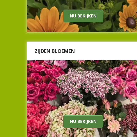
Nu bekijken
NU BEKIJKEN
ZIJDEN BLOEMEN
ZIJDEN BLOEMEN
Zonde om wekelijks een nieuwe bos bloemen te
halen? Bij Beeker tuincentrum kunt u ook kiezen
voor een prachtig én tijdloos zijden boeket! Dat staat
een stuk langer.
Nu bekijken
NU BEKIJKEN