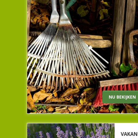
Om uw tuin goed te onderhouden, is tui
Tuincentrum vindt u alles wat nodig is o
bijvoorbeeld aan scho
Heeft u gereedschap nodig voor uw gazon of vo
struik? Onze
Nu bekijken
NU BEKIJKEN
VAKANT