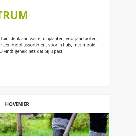
NTRUM
 tuin: denk aan vaste tuinplanten, voorjaarsbollen,
r een mooi assortiment voor in huis, met mooie
indt geheid iets dat bij u past.
HOVENIER
HOVENIER ZUID-LIMBURG
Naast tuincentrum zijn wij ook hovenier. Met
meer dan 50 jaar ervaring zijn wij uw
. Wilt u
regio Zuid-Limburg
groenspecialist in de
uw tuin verbouwen, onderhouden, bestraten of