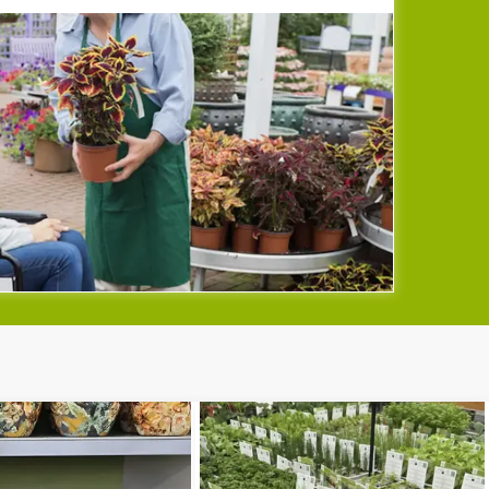
 onze bezoekers tevreden te stellen. Wij beschikken
 begane grond naar de eerste
lift
daarom over een
cht u moeite hebben met traplopen, dan is deze lift
om onze eerste verdieping met o.a. kamerplanten en
oeken. Deze lift is groot genoeg zodat u samen met
een winkelkar of rolstoel in deze lift kunt stappen.
 een bezoekje te brengen aan ons klantvriendelijke
tuincentrum in Beek!
m