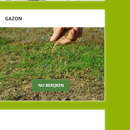
GAZON
GAZON
Het is weer tijd om het gazon te onderhouden.
Heeft u last van kale plekken in uw gazon en wilt
u weer genieten van een gezonde, groene
grasmat? Kom dan langs bij Beeker Tuincentrum
voor advies over gazonkalk, graszaad en
gazonmest.
Een strak, mooi gazon in het najaar is niet
moeilijk, daar helpen wij u graag bij!
NU BEKIJKEN
Nu bekijken