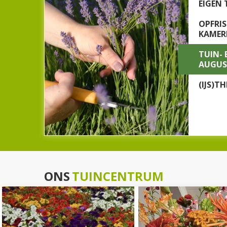
EIGEN 
OPFRIS
KAMER
TUIN-
AUGUS
(IJS)T
ONS
TUINCENTRUM