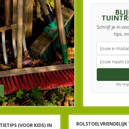
ngereedschap onmisbaar! Bij Beeker
m uw tuin goed te onderhouden. Denk
BLI
ffels, waterslangen en snoeischaren.
TUINTR
or het snoeien van uw heg, boom of
Schrijf je in 
 medewerkers geven u graag advies.
tips, i
Wij resp
ROLSTOELVRIENDELIJ
IETIPS (VOOR KIDS) IN