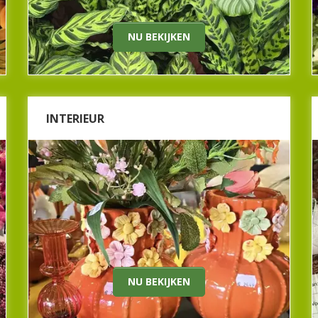
geleverde kamerplanten. Kijk ook direct bij onze
potterie voor een mooie bloempot.
NU BEKIJKEN
Nu bekijken
INTERIEUR
INTERIEUR
Bij Beeker tuincentrum maken we het graag
gezellig: binnen én buiten! Natuurlijk hebben we
bij Beeker Tuincentrum sfeervolle accessoires,
die binnen en buiten tot hun recht komen.
Warme kaarsen, zachte kussens en knallers van
zijdebloemen! U bent welkom voor een bezoekje!
Nu bekijken
NU BEKIJKEN