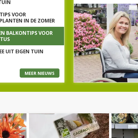
TUIN
Wij proberen continu
waarmee u van de
TIPS VOOR
verdieping kunt komen. Mo
PLANTEN IN DE ZOMER
een geschikte oplossing 
 EN BALKONTIPS VOOR
mooie tuinplanten te bez
TUS
HEE UIT EIGEN TUIN
Niets houdt u nog tegen om
Bezoek het tuincentru
MEER NIEUWS