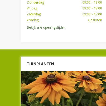
Donderdag
09:00 - 18:00
Vrijdag
09:00 - 18:00
Zaterdag
09:00 - 17:00
Zondag
Gesloten
Bekijk alle openingstijden
TUINPLANTEN
TUINPLANTEN
Bij Beeker Tuincentrum hebben we een
compleet assortiment, vers geleverde
tuinplanten. Van bomen tot heesters, van
siergrassen tot klimfruit. Kom langs en kijk ook
direct bij onze potterie voor een mooie
bloempot.