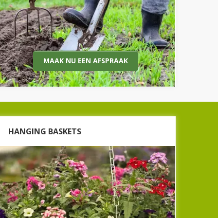
aanleggen? Droomt u van een mooie tuin? Dit is
uw kans! Neem contact met ons op voor een
vrijblijvend gesprek.
het maken van een border met mooie tuin-
en zomerplanten
MAAK NU EEN AFSPRAAK
het aanleggen van graszoden
het onderhouden van uw tuin op
regelmatige basis
het laten bestraten van uw tuin
het aanleggen van een vijver
Maak nu een afspraak
HANGING BASKETS
HANGING BASKETS
Bij het vergroenen van de buitenruimte hoeven
we ons niet te beperken tot borders, potten en
klimplanten. We kunnen ook de hoogte in! Hoe
mooi is het niet om aan een haak aan de woning
of aan de overkapping een prachtige hanging
basket te hangen, volop in bloei? Wij hebben een
mooi assortiment klaar'hangen'!