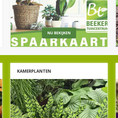
aanbiedingen die alleen beschikbaar zijn voor
spaarkaarthouders.
Nu bekijken
NU BEKIJKEN
KAMERPLANTEN
KAMERPLANTEN
Op zoek naar een groene vriend voor in huis? Bij
Beeker Tuincentrum hebben we een mooi
assortiment kamerplanten. Groene
kamerplanten, bloeidene kamerplanten, grote
kamerplanten, cactussen en vetplanten,
arrangementen.
Bekijk ons complete assortiment met vers