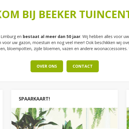
OM BIJ BEEKER TUINCE
d-Limburg en
bestaat al meer dan 50 jaar
. Wij hebben alles voor uw
voor uw gazon, moestuin en nog veel meer! Ook beschikken wij ove
n, bloempotten, zijde bloemen, vazen en andere woonaccessoires. U v
OVER ONS
CONTACT
SPAARKAART!
SPAARKAART!
Ontdek de nieuwe spaarkaart van Beeker
Tuincentrum! Met onze klantenkaart spaart u
automatisch korting bij iedere aankoop.
Daarnaast profiteert u van exclusieve acties en