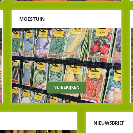
MOESTUIN
MOESTUIN
Niets leuker dan groenten en fruit kweken in eigen
tuin! Bij Beeker Tuincentrum hebben we volop zaden
voor de groentetuin. Kom langs voor boerenkool,
rode kool, tomaten, aardbeien, suikermais, pepers,
pompoenen, paprika, bloemkool en rode bieten.
Ook voor de kruidentuin hebben wij verschillende
soorten smaakmakers. Kom langs in Beek en kies
welke zaden u dit jaar plant in de moestuin.
Nu bekijken
NU BEKIJKEN
GEREEDSCHAP
NIEUWSBRIEF