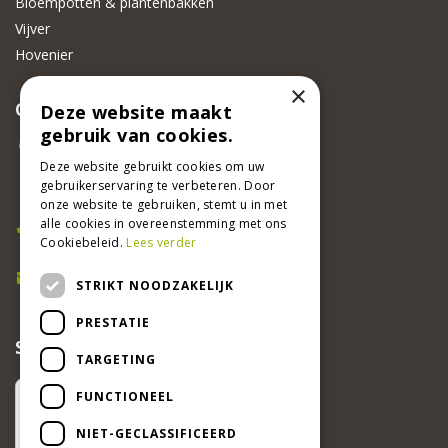
Bloempotten & plantenbakken
Vijver
Hovenier
×
CONTACT
Deze website maakt
gebruik van cookies.
Beeker Tuincentrum
Adsteeg 31
Deze website gebruikt cookies om uw
gebruikerservaring te verbeteren. Door
6191 PW Beek
onze website te gebruiken, stemt u in met
Bel ons
alle cookies in overeenstemming met ons
Cookiebeleid.
Lees verder
046 437 2881
E-mail
STRIKT NOODZAKELIJK
info@beekertuincentrum.nl
PRESTATIE
SCHRIJF EEN RECENSIE EN WIN!
TARGETING
FUNCTIONEEL
NIET-GECLASSIFICEERD