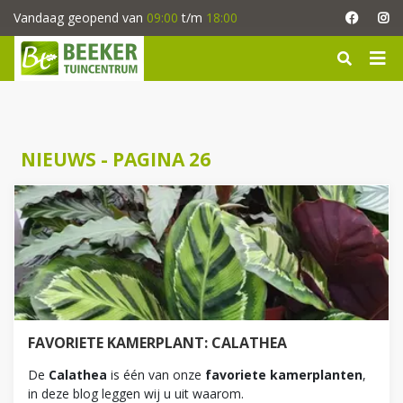
G
Vandaag geopend van
09:00
t/m
18:00
a
n
a
a
r
c
o
NIEUWS - PAGINA 26
n
t
e
n
t
FAVORIETE KAMERPLANT: CALATHEA
De
Calathea
is één van onze
favoriete kamerplanten
,
in deze blog leggen wij u uit waarom.