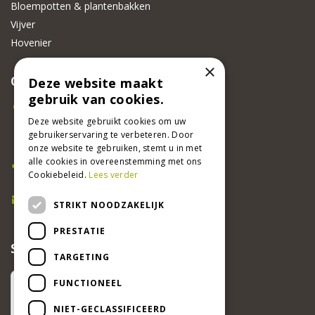
Bloempotten & plantenbakken
Vijver
Hovenier
×
CONTACT
Deze website maakt
gebruik van cookies.
Beeker Tuincentrum
Adsteeg 31
Deze website gebruikt cookies om uw
gebruikerservaring te verbeteren. Door
6191 PW Beek
onze website te gebruiken, stemt u in met
Bel ons
alle cookies in overeenstemming met ons
Cookiebeleid.
Lees verder
046 437 2881
E-mail
STRIKT NOODZAKELIJK
info@beekertuincentrum.nl
PRESTATIE
SCHRIJF EEN RECENSIE EN WIN!
TARGETING
FUNCTIONEEL
NIET-GECLASSIFICEERD