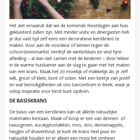
Het ziet ernaaruit dat we de komende feestdagen aan huis
gekluisterd zullen zijn. Met minder visite en dinergasten heb
je dus vast tijd zelf eens een decoratieve kerstkrans te
maken. Voor aan de voordeur of binnen tegen de
schoorsteenmantel. Verdrijf de winterblues en vind fijne
afleiding – al dan niet samen met de kinderen – door lekker
in de warme huiskamer aan de slag te gaan met het maken
van een krans. Maak het zo moeilijk of makkelijk als je zelf
wilt, groot of klein, bont of sober. Met een beetje van jezelf
en wat benodigdheden uit ons tuincentrum in Beek, waar je
volop inspiratie voor kerst kunt opdoen.
DE BASISKRANS
De basis van een kerstkrans kan uit allerlei natuurlijke
materialen bestaan. Maak of koop er een van dennen- of
taxusgroen, eucalyptustakken, mos, stro, dennenappels,
twijgen of druivenhout. Je kunt de krans heel puur en
natuurlijk houden en er alleen een mooi lint omheen