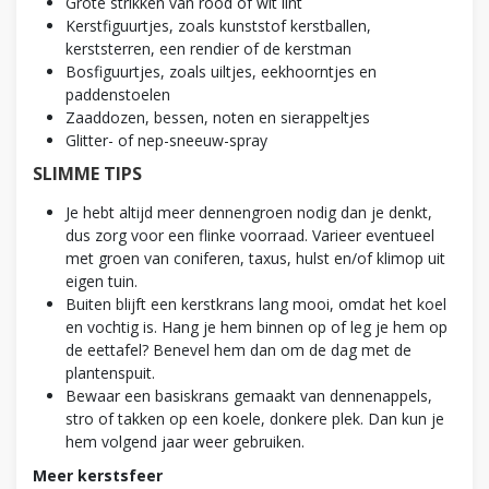
Grote strikken van rood of wit lint
Kerstfiguurtjes, zoals kunststof kerstballen,
kerststerren, een rendier of de kerstman
Bosfiguurtjes, zoals uiltjes, eekhoorntjes en
paddenstoelen
Zaaddozen, bessen, noten en sierappeltjes
Glitter- of nep-sneeuw-spray
SLIMME TIPS
Je hebt altijd meer dennengroen nodig dan je denkt,
dus zorg voor een flinke voorraad. Varieer eventueel
met groen van coniferen, taxus, hulst en/of klimop uit
eigen tuin.
Buiten blijft een kerstkrans lang mooi, omdat het koel
en vochtig is. Hang je hem binnen op of leg je hem op
de eettafel? Benevel hem dan om de dag met de
plantenspuit.
Bewaar een basiskrans gemaakt van dennenappels,
stro of takken op een koele, donkere plek. Dan kun je
hem volgend jaar weer gebruiken.
Meer kerstsfeer