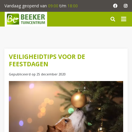
G
Vandaag geopend van
09:00
t/m
18:00
a
n
a
a
r
c
o
n
VEILIGHEIDTIPS VOOR DE
t
FEESTDAGEN
e
n
Gepubliceerd op
25 december 2020
t