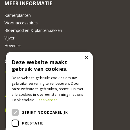
MEER INFORMATIE
Kamerplanten
Woonaccessoires
Bloempotten & plantenbakken
Vijver
Hovenier
×
CONTACT
Deze website maakt
gebruik van cookies.
Beeker Tuincentrum
Adsteeg 31
Deze website gebruikt cookies om uw
gebruikerservaring te verbeteren. Door
6191 PW Beek
onze website te gebruiken, stemt u in met
Bel ons
alle cookies in overeenstemming met ons
Cookiebeleid.
Lees verder
046 437 2881
E-mail
STRIKT NOODZAKELIJK
info@beekertuincentrum.nl
PRESTATIE