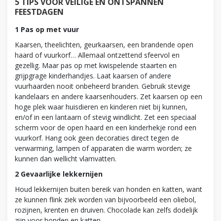
5 TIPS VOOR VEILIGE EN ONTSPANNEN
FEESTDAGEN
1 Pas op met vuur
Kaarsen, theelichten, geurkaarsen, een brandende open
haard of vuurkorf… Allemaal ontzettend sfeervol en
gezellig. Maar pas op met kwispelende staarten en
grijpgrage kinderhandjes. Laat kaarsen of andere
vuurhaarden nooit onbeheerd branden. Gebruik stevige
kandelaars en andere kaarsenhouders. Zet kaarsen op een
hoge plek waar huisdieren en kinderen niet bij kunnen,
en/of in een lantaarn of stevig windlicht. Zet een speciaal
scherm voor de open haard en een kinderhekje rond een
vuurkorf. Hang ook geen decoraties direct tegen de
verwarming, lampen of apparaten die warm worden; ze
kunnen dan wellicht vlamvatten.
2 Gevaarlijke lekkernijen
Houd lekkernijen buiten bereik van honden en katten, want
ze kunnen flink ziek worden van bijvoorbeeld een oliebol,
rozijnen, krenten en druiven. Chocolade kan zelfs dodelijk
zijn voor honden en katten.