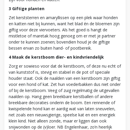
3 Giftige planten
Zet kerststerren en amaryllissen op een plek waar honden
en katten niet bij kunnen, want het blad én de bloemen zijn
giftig voor deze viervoeters. Als het goed is hangt de
mistletoe of maretak hoog genoeg om er met je partner
onder te kunnen zoenen; bovendien houd je de giftige
bessen ervan zo buiten hand- of pootbereik.
4 Maak de kerstboom dier- en kindvriendelijk
Zorg er sowieso voor dat de kerstboom, of deze nu echt of
van kunststof is, stevig en stabiel in de pot of speciale
houder staat. Ook de naalden van een kerstboom zijn giftig
voor een hond of kat. Zet hun voederbakken dus niet onder
of bij de kerstboom. Veeg of zuig regelmatig de uitgevallen
naalden op. Hang geen breekbare kerstballen of andere
breekbare decoraties onderin de boom. Een rennende of
kwispelende hond kan er aardig wat van laten sneuvelen,
net zoals een nieuwsgierige, speelse kat en een energiek
klein kind. Niet alleen zonde, maar er liggen dan ook
snijwonden op de (v)loer. NB Engelenhaar, zo’n heerlijk