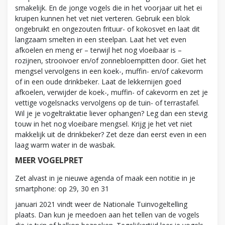
smakelijk. En de jonge vogels die in het voorjaar uit het ei
kruipen kunnen het vet niet verteren. Gebruik een blok
ongebruikt en ongezouten frituur- of kokosvet en laat dit
langzaam smelten in een steelpan. Laat het vet even
afkoelen en meng er – terwijl het nog vloeibaar is –
rozijnen, strooivoer en/of zonnebloempitten door. Giet het
mengsel vervolgens in een koek-, muffin- en/of cakevorm
of in een oude drinkbeker. Laat de lekkernijen goed
afkoelen, verwijder de koek-, muffin- of cakevorm en zet je
vettige vogelsnacks vervolgens op de tuin- of terrastafel.
Wil je je vogeltraktatie liever ophangen? Leg dan een stevig
touw in het nog vloeibare mengsel. Krijg je het vet niet
makkelijk uit de drinkbeker? Zet deze dan eerst even in een
laag warm water in de wasbak.
MEER VOGELPRET
Zet alvast in je nieuwe agenda of maak een notitie in je
smartphone: op 29, 30 en 31
januari 2021 vindt weer de Nationale Tuinvogeltelling
plaats. Dan kun je meedoen aan het tellen van de vogels