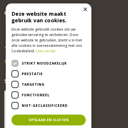
×
CONTACT
Deze website maakt
gebruik van cookies.
Beeker Tuincentrum
Deze website gebruikt cookies om uw
Adsteeg 31
gebruikerservaring te verbeteren. Door
6191 PW Beek
onze website te gebruiken, stemt u in met
Bel ons
alle cookies in overeenstemming met ons
Cookiebeleid.
Lees verder
046 437 2881
E-mail
STRIKT NOODZAKELIJK
info@beekertuincentrum.nl
PRESTATIE
SCHRIJF EEN RECENSIE EN WIN!
TARGETING
FUNCTIONEEL
NIET-GECLASSIFICEERD
OPSLAAN EN SLUITEN