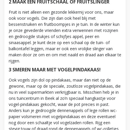
2 MAAK EEN FRUITSCHAAL OF FRUITSLINGER
Fruit is niet alleen een gezonde lekkernij voor ons, maar
ook voor vogels. Die zijn dan ook heel blij met
bessenstruiken en fruitboompjes in je tuin. In de winter kun
je onze gevederde vrienden extra verwennen met rozijnen
en gedroogde stukjes of schijfjes appel, peer en
sinaasappel. Je kunt deze op een schaal op de tuin- of
balkontafel leggen, maar er ook een vrolijke slinger van
maken door ze om en om met naald en draad aan elkaar te
rijgen.
3 SMEREN MAAR MET VOGELPINDAKAAS!
Ook vogels zijn dol op pindakaas, maar dan niet op de
gewone, maar op de speciale, zoutloze vogelpindakaas, die
nu in veel supermarkten verkrijgbaar is. Misschien heb je in
ons tuincentrum in Beek al zo’n speciaal hangkastje voor
vogel-pindakaas gekocht, waar de pot precies in past.
Anders kun je gedroogde dennenappels of lege rollen wc-
papier volsmeren met vogelpindakaas en deze eventueel
nog door een schaaltje vol vogelzaden rollen. Rijg een
stevig touw of draad rond de dennenappels of wc-rolletjes