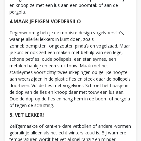
en knoop ze met een lus aan een boomtak of aan de
pergola.
4 MAAK JE EIGEN VOEDERSILO
Tegenwoordig heb je de mooiste design vogelvoersilo’s,
waar je allerlei lekkers in kunt doen, zoals
zonnebloempitten, ongezouten pinda’s en vogelzaad. Maar
je kunt er ook zelf een maken met behulp van een lege,
schone petfles, oude pollepels, een stanleymes, een
metalen haakje en een stuk touw. Maak met het
stanleymes voorzichtig twee inkepingen op gelijke hoogte
aan weerszijden in de plastic fles en steek daar de pollepels
doorheen. Vul de fles met vogelvoer. Schroef het haakje in
de dop van de fles en knoop daar met touw een lus aan.
Doe de dop op de fles en hang hem in de boom of pergola
of tegen de schutting.
5. VET LEKKER!
Zelfgemaakte of kant-en-klare vetbollen of andere -vormen
gebruik je alleen als het echt winters koud is. Bij warmere
temperaturen wordt het vet al snel ranzig en minder