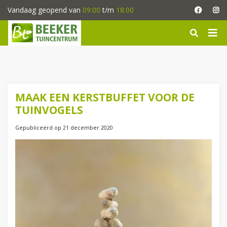
G
Vandaag geopend van
09:00
t/m
18:00
a
n
a
a
r
c
o
n
MAAK EEN KERSTBUFFET VOOR DE
t
TUINVOGELS
e
n
Gepubliceerd op
21 december 2020
t