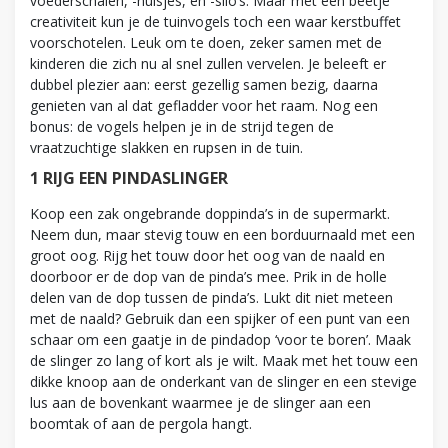
voederschalen, -huisjes, en -silo’s. Maar met een beetje
creativiteit kun je de tuinvogels toch een waar kerstbuffet
voorschotelen. Leuk om te doen, zeker samen met de
kinderen die zich nu al snel zullen vervelen. Je beleeft er
dubbel plezier aan: eerst gezellig samen bezig, daarna
genieten van al dat gefladder voor het raam. Nog een
bonus: de vogels helpen je in de strijd tegen de
vraatzuchtige slakken en rupsen in de tuin.
1 RIJG EEN PINDASLINGER
Koop een zak ongebrande doppinda’s in de supermarkt.
Neem dun, maar stevig touw en een borduurnaald met een
groot oog. Rijg het touw door het oog van de naald en
doorboor er de dop van de pinda’s mee. Prik in de holle
delen van de dop tussen de pinda’s. Lukt dit niet meteen
met de naald? Gebruik dan een spijker of een punt van een
schaar om een gaatje in de pindadop ‘voor te boren’. Maak
de slinger zo lang of kort als je wilt. Maak met het touw een
dikke knoop aan de onderkant van de slinger en een stevige
lus aan de bovenkant waarmee je de slinger aan een
boomtak of aan de pergola hangt.