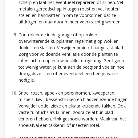
scherp en laat het eventueel repareren of slijpen. Vet
metalen gereedschap in tegen roest en vet houten
stelen en handvatten in om te voorkomen dat ze
uitdrogen en daardoor minder veerkrachtig worden.
Controleer de in de garage of op zolder
overwinterende kuipplanten regelmatig op wol- en
dopluis en slakken. Verwijder bruin of aangetast blad.
Zorg voor voldoende ventilatie door de planten te
laten luchten op een windstille, droge dag. Geef geen
tot weinig water. Je kunt aan de potgrond voelen hoe
droog deze is en of er eventueel een beetje water
nodig is.
Snoei rozen, appel- en perenbomen, kweeperen,
mispels, kiwi, bessenstruiken en bladverliezende hagen.
Verwijder dode, zieke en elkaar kruisende takken. Ook
vaste tuinfuchsia’s kunnen, zodra ze al hun blad
verloren hebben, flink gesnoeid worden. Maak van het
snoeiafval een takkenril of insectenhotel.