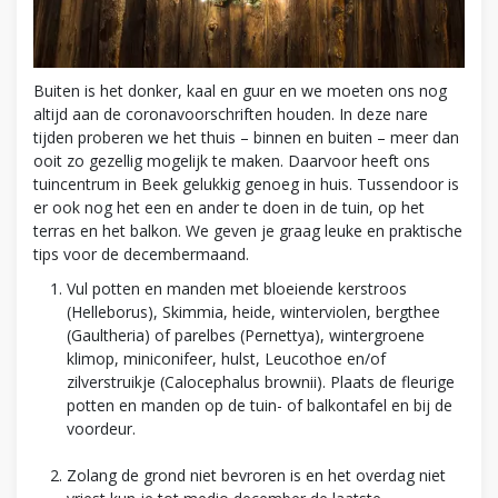
Buiten is het donker, kaal en guur en we moeten ons nog
altijd aan de coronavoorschriften houden. In deze nare
tijden proberen we het thuis – binnen en buiten – meer dan
ooit zo gezellig mogelijk te maken. Daarvoor heeft ons
tuincentrum in Beek gelukkig genoeg in huis. Tussendoor is
er ook nog het een en ander te doen in de tuin, op het
terras en het balkon. We geven je graag leuke en praktische
tips voor de decembermaand.
Vul potten en manden met bloeiende kerstroos
(Helleborus), Skimmia, heide, winterviolen, bergthee
(Gaultheria) of parelbes (Pernettya), wintergroene
klimop, miniconifeer, hulst, Leucothoe en/of
zilverstruikje (Calocephalus brownii). Plaats de fleurige
potten en manden op de tuin- of balkontafel en bij de
voordeur.
Zolang de grond niet bevroren is en het overdag niet