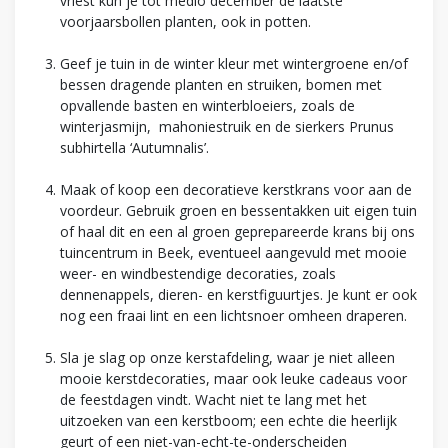
vriest kun je tot medio december de laatste
voorjaarsbollen planten, ook in potten.
Geef je tuin in de winter kleur met wintergroene en/of
bessen dragende planten en struiken, bomen met
opvallende basten en winterbloeiers, zoals de
winterjasmijn, mahoniestruik en de sierkers Prunus
subhirtella ‘Autumnalis’.
Maak of koop een decoratieve kerstkrans voor aan de
voordeur. Gebruik groen en bessentakken uit eigen tuin
of haal dit en een al groen geprepareerde krans bij ons
tuincentrum in Beek, eventueel aangevuld met mooie
weer- en windbestendige decoraties, zoals
dennenappels, dieren- en kerstfiguurtjes. Je kunt er ook
nog een fraai lint en een lichtsnoer omheen draperen.
Sla je slag op onze kerstafdeling, waar je niet alleen
mooie kerstdecoraties, maar ook leuke cadeaus voor
de feestdagen vindt. Wacht niet te lang met het
uitzoeken van een kerstboom; een echte die heerlijk
geurt of een niet-van-echt-te-onderscheiden