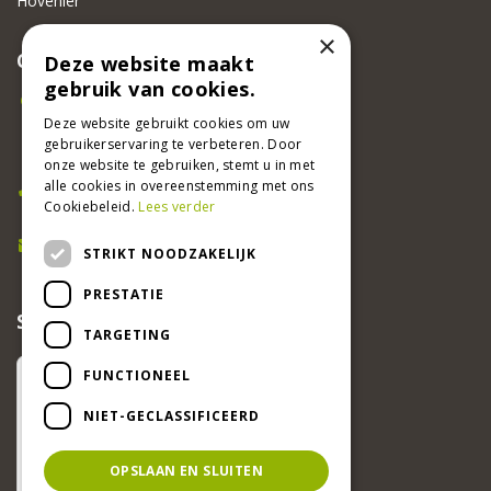
Hovenier
×
CONTACT
Deze website maakt
gebruik van cookies.
Beeker Tuincentrum
Adsteeg 31
Deze website gebruikt cookies om uw
gebruikerservaring te verbeteren. Door
6191 PW Beek
onze website te gebruiken, stemt u in met
Bel ons
alle cookies in overeenstemming met ons
Cookiebeleid.
Lees verder
046 437 2881
E-mail
STRIKT NOODZAKELIJK
info@beekertuincentrum.nl
PRESTATIE
SCHRIJF EEN RECENSIE EN WIN!
TARGETING
FUNCTIONEEL
NIET-GECLASSIFICEERD
OPSLAAN EN SLUITEN