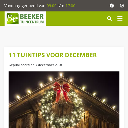
G
Vandaag geopend van
09:00
t/m
17:00
a
n
a
a
r
c
o
n
11 TUINTIPS VOOR DECEMBER
t
e
Gepubliceerd op
7 december 2020
n
t