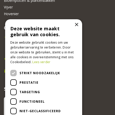
Bloempotten & plantenbakken
Vijver
Hovenier
×
CONTACT
Deze website maakt
gebruik van cookies.
Beeker Tuincentrum
Adsteeg 31
Deze website gebruikt cookies om uw
gebruikerservaring te verbeteren. Door
6191 PW Beek
onze website te gebruiken, stemt u in met
Bel ons
alle cookies in overeenstemming met ons
Cookiebeleid.
Lees verder
046 437 2881
E-mail
STRIKT NOODZAKELIJK
info@beekertuincentrum.nl
PRESTATIE
SCHRIJF EEN RECENSIE EN WIN!
TARGETING
FUNCTIONEEL
NIET-GECLASSIFICEERD