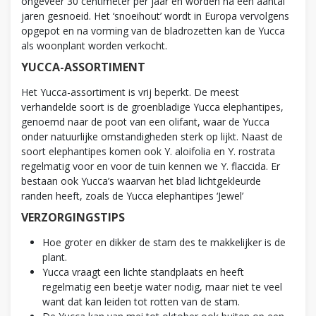
ongeveer 30 centimeter per jaar en worden na een aantal
jaren gesnoeid. Het ‘snoeihout’ wordt in Europa vervolgens
opgepot en na vorming van de bladrozetten kan de Yucca
als woonplant worden verkocht.
YUCCA-ASSORTIMENT
Het Yucca-assortiment is vrij beperkt. De meest
verhandelde soort is de groenbladige Yucca elephantipes,
genoemd naar de poot van een olifant, waar de Yucca
onder natuurlijke omstandigheden sterk op lijkt. Naast de
soort elephantipes komen ook Y. aloifolia en Y. rostrata
regelmatig voor en voor de tuin kennen we Y. flaccida. Er
bestaan ook Yucca’s waarvan het blad lichtgekleurde
randen heeft, zoals de Yucca elephantipes ‘Jewel’
VERZORGINGSTIPS
Hoe groter en dikker de stam des te makkelijker is de
plant.
Yucca vraagt een lichte standplaats en heeft
regelmatig een beetje water nodig, maar niet te veel
want dat kan leiden tot rotten van de stam.