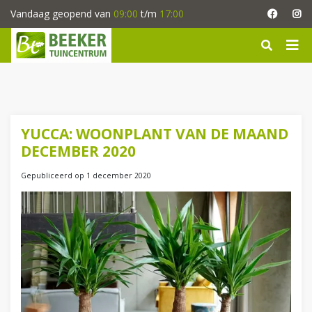
G
Vandaag geopend van
09:00
t/m
17:00
a
n
a
a
r
c
o
n
YUCCA: WOONPLANT VAN DE MAAND
t
DECEMBER 2020
e
n
Gepubliceerd op
1 december 2020
t