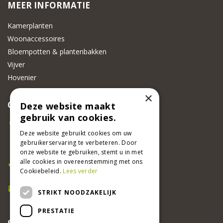
MEER INFORMATIE
Kamerplanten
Woonaccessoires
Bloempotten & plantenbakken
Vijver
Hovenier
×
CONTACT
Deze website maakt
gebruik van cookies.
Beeker Tuincentrum
Adsteeg 31
Deze website gebruikt cookies om uw
gebruikerservaring te verbeteren. Door
6191 PW Beek
onze website te gebruiken, stemt u in met
Bel ons
alle cookies in overeenstemming met ons
Cookiebeleid.
Lees verder
046 437 2881
E-mail
STRIKT NOODZAKELIJK
info@beekertuincentrum.nl
PRESTATIE