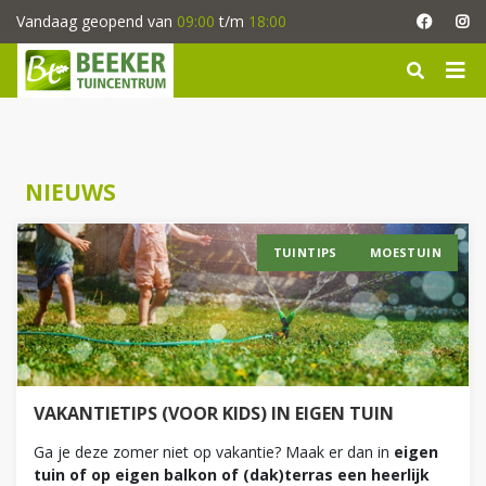
G
Vandaag geopend van
09:00
t/m
18:00
a
n
a
a
r
c
o
NIEUWS
n
t
e
TUINTIPS
MOESTUIN
n
t
VAKANTIETIPS (VOOR KIDS) IN EIGEN TUIN
Ga je deze zomer niet op vakantie? Maak er dan in
eigen
tuin of op eigen balkon of (dak)terras een heerlijk