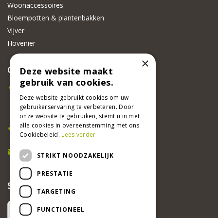
Woonaccessoires
Bloempotten & plantenbakken
Vijver
Hovenier
×
CONTACT
Deze website maakt
gebruik van cookies.
Beeker Tuincentrum
Deze website gebruikt cookies om uw
Adsteeg 31
gebruikerservaring te verbeteren. Door
6191 PW Beek
onze website te gebruiken, stemt u in met
Bel ons
alle cookies in overeenstemming met ons
Cookiebeleid.
Lees verder
046 437 2881
E-mail
STRIKT NOODZAKELIJK
info@beekertuincentrum.nl
PRESTATIE
SCHRIJF EEN RECENSIE EN WIN!
TARGETING
FUNCTIONEEL