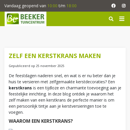
G
Vandaag geopend van
10:00
t/m
18:00
a
n
a
a
r
c
o
n
ZELF EEN KERSTKRANS MAKEN
t
e
Gepubliceerd op
25 november 2025
n
De feestdagen naderen snel, en wat is er nu beter dan je
t
huis te versieren met zelfgemaakte kerstdecoraties? Een
kerstkrans
is een tijdloze en charmante toevoeging aan je
feestelijke inrichting. In deze blog ontdek je waarom het
zelf maken van een kerstkrans de perfecte manier is om
een persoonlijk tintje aan je kerstversieringen toe te
voegen.
WAAROM EEN KERSTKRANS?