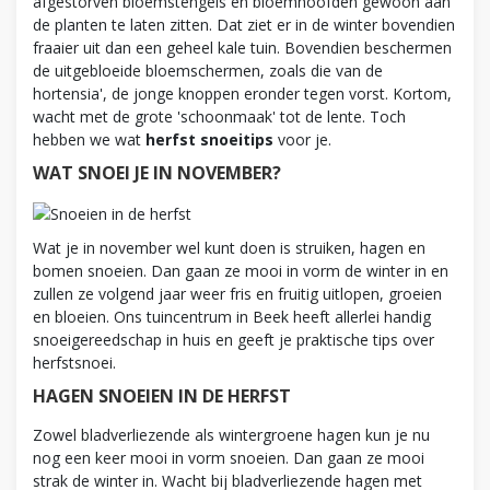
afgestorven bloemstengels en bloemhoofden gewoon aan
de planten te laten zitten. Dat ziet er in de winter bovendien
fraaier uit dan een geheel kale tuin. Bovendien beschermen
de uitgebloeide bloemschermen, zoals die van de
hortensia', de jonge knoppen eronder tegen vorst. Kortom,
wacht met de grote 'schoonmaak' tot de lente. Toch
hebben we wat
herfst snoeitips
voor je.
WAT SNOEI JE IN NOVEMBER?
Wat je in november wel kunt doen is struiken, hagen en
bomen snoeien. Dan gaan ze mooi in vorm de winter in en
zullen ze volgend jaar weer fris en fruitig uitlopen, groeien
en bloeien. Ons tuincentrum in Beek heeft allerlei handig
snoeigereedschap in huis en geeft je praktische tips over
herfstsnoei.
HAGEN SNOEIEN IN DE HERFST
Zowel bladverliezende als wintergroene hagen kun je nu
nog een keer mooi in vorm snoeien. Dan gaan ze mooi
strak de winter in. Wacht bij bladverliezende hagen met