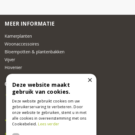
MEER INFORMATIE
Kamerplanten
Woonaccessoires
Bloempotten & plantenbakken
Vijver
Hovenier
×
CONTACT
Deze website maakt
gebruik van cookies.
Beeker Tuincentrum
Deze website gebruikt cookies om uw
Adsteeg 31
gebruikerservaring te verbeteren. Door
6191 PW Beek
onze website te gebruiken, stemt u in met
Bel ons
alle cookies in overeenstemming met ons
Cookiebeleid.
Lees verder
046 437 2881
E-mail