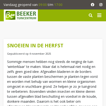
G
Vandaag geopend van
09:00
t/m
17:00
a
n
a
a
r
c
o
n
SNOEIEN IN DE HERFST
t
e
Gepubliceerd op
4 november 2025
n
Sommige mensen hebben nog steeds de neiging de tuin
t
'winterklaar' te maken. Maar dat is helemaal niet nodig en
zelfs geen goed idee. Afgevallen bladeren in de borders
tussen de vaste planten beschermen je planten tegen vorst
en worden met behulp van wormen en kleine organismen
omgezet in vruchtbare grond. Ze helpen je zo je tuingrond
te verbeteren. Bovendien vinden insecten en kleine dieren
tussen afgevallen blad beschutting en voedsel in de koude,
donkere maanden. Daarom is het ook beter om