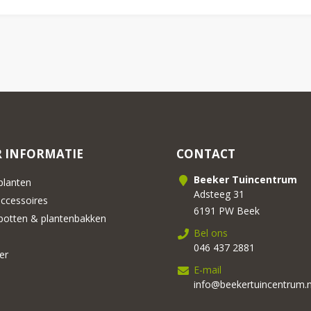
 INFORMATIE
CONTACT
Beeker Tuincentrum
lanten
Adsteeg 31
cessoires
6191 PW Beek
otten & plantenbakken
Bel ons
046 437 2881
er
E-mail
info@beekertuincentrum.n