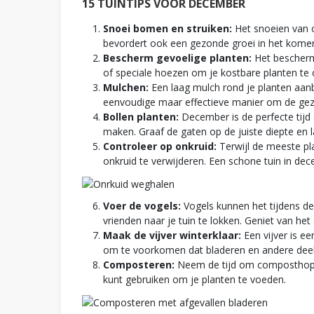
15 TUINTIPS VOOR DECEMBER
Snoei bomen en struiken:
Het snoeien van o
bevordert ook een gezonde groei in het komend
Bescherm gevoelige planten:
Het bescherme
of speciale hoezen om je kostbare planten te
Mulchen:
Een laag mulch rond je planten aan
eenvoudige maar effectieve manier om de gez
Bollen planten:
December is de perfecte tijd o
maken. Graaf de gaten op de juiste diepte en l
Controleer op onkruid:
Terwijl de meeste pla
onkruid te verwijderen. Een schone tuin in de
Voer de vogels:
Vogels kunnen het tijdens d
vrienden naar je tuin te lokken. Geniet van het 
Maak de vijver winterklaar:
Een vijver is e
om te voorkomen dat bladeren en andere deelt
Composteren:
Neem de tijd om composthopen 
kunt gebruiken om je planten te voeden.