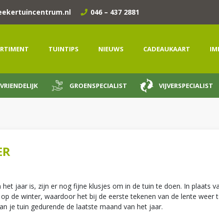
eekertuincentrum.nl
046 – 437 2881
RTIMENT
TUINTIPS
NIEUWS
CADEAUKAART
IM
VRIENDELIJK
GROENSPECIALIST
VIJVERSPECIALIST
ER
 jaar is, zijn er nog fijne klusjes om in de tuin te doen. In plaats 
 op de winter, waardoor het bij de eerste tekenen van de lente weer t
an je tuin gedurende de laatste maand van het jaar.