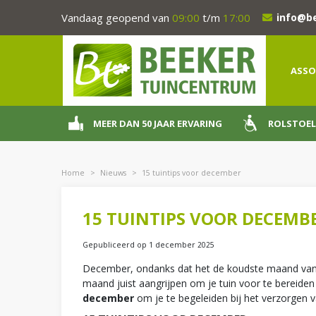
Ga
Vandaag geopend van
09:00
t/m
17:00
info@b
naar
content
ASSO
MEER DAN 50 JAAR ERVARING
ROLSTOEL
Home
>
Nieuws
>
15 tuintips voor december
15 TUINTIPS VOOR DECEMB
Gepubliceerd op
1 december 2025
December, ondanks dat het de koudste maand van het
maand juist aangrijpen om je tuin voor te bereiden
december
om je te begeleiden bij het verzorgen v