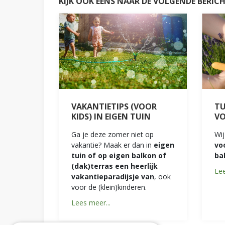
KIJK OOK EENS NAAR DE VOLGENDE BERIC
VAKANTIETIPS (VOOR
TU
KIDS) IN EIGEN TUIN
V
Ga je deze zomer niet op
Wij
vakantie? Maak er dan in
eigen
vo
tuin of op eigen balkon of
ba
(dak)terras een heerlijk
Lee
vakantieparadijsje van
, ook
voor de (klein)kinderen.
Lees meer...