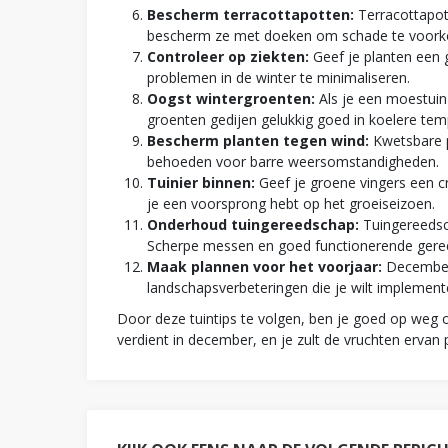
Bescherm terracottapotten:
Terracottapott
bescherm ze met doeken om schade te voor
Controleer op ziekten:
Geef je planten een 
problemen in de winter te minimaliseren.
Oogst wintergroenten:
Als je een moestuin
groenten gedijen gelukkig goed in koelere te
Bescherm planten tegen wind:
Kwetsbare p
behoeden voor barre weersomstandigheden.
Tuinier binnen:
Geef je groene vingers een cr
je een voorsprong hebt op het groeiseizoen.
Onderhoud tuingereedschap:
Tuingereedsch
Scherpe messen en goed functionerende gereed
Maak plannen voor het voorjaar:
December 
landschapsverbeteringen die je wilt implement
Door deze tuintips te volgen, ben je goed op weg 
verdient in december, en je zult de vruchten erva