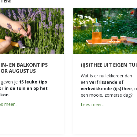
HTEN:
IN- EN BALKONTIPS
(IJS)THEE UIT EIGEN TU
OOR AUGUSTUS
Wat is er nu lekkerder dan
 geven je
15 leuke tips
een
verfrissende of
or in de tuin en op het
verkwikkende (ijs)thee
, 
lkon.
een mooie, zomerse dag?
s meer...
Lees meer...