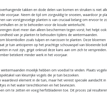
verhangende takken en dode delen van bomen en struiken is niet allee
e voorjaar. Neem de tijd om zorgvuldig te snoeien, waardoor je plan
n van vorstgevoelige planten is van cruciaal belang om ervoor te zo
 omhullen en ze te behoeden voor de koude winterlucht.
brengen doet meer dan alleen beschermen tegen vorst; het helpt ook 
ondheid van je planten te behouden tijdens de wintermaanden.
m bloembollen zoals tulpen en narcissen te planten. Deze bloemen zull
aat je tuin anticiperen op het prachtige schouwspel van bloeiende bol
nten in rust zijn, grijpt onkruid deze kans aan om zich te verspreid
cember betekent minder werk in het voorjaar.
e wintermaanden moeilijk hebben om voedsel te vinden. Plaats vogel
spektakel van kleurrijke vogels die je tuin bezoeken.
en waardevol element in de tuin, maar het vereist speciale aandacht i
jes in het water terechtkomen en het bevriezen.
om te zetten en voeg herfstbladeren toe. Dit proces zal resulteren 