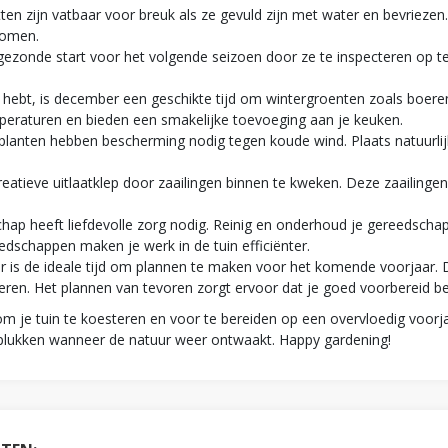
en zijn vatbaar voor breuk als ze gevuld zijn met water en bevriezen
komen.
gezonde start voor het volgende seizoen door ze te inspecteren op t
 hebt, is december een geschikte tijd om wintergroenten zoals boere
mperaturen en bieden een smakelijke toevoeging aan je keuken.
lanten hebben bescherming nodig tegen koude wind. Plaats natuurli
eatieve uitlaatklep door zaailingen binnen te kweken. Deze zaailinge
ap heeft liefdevolle zorg nodig. Reinig en onderhoud je gereedschap
schappen maken je werk in de tuin efficiënter.
is de ideale tijd om plannen te maken voor het komende voorjaar. D
eren. Het plannen van tevoren zorgt ervoor dat je goed voorbereid b
om je tuin te koesteren en voor te bereiden op een overvloedig voorj
n plukken wanneer de natuur weer ontwaakt. Happy gardening!