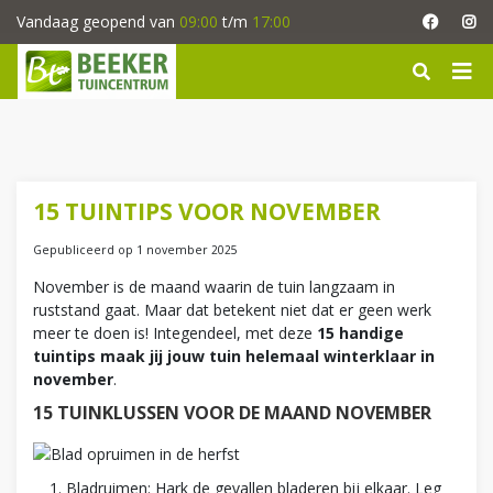
G
Vandaag geopend van
09:00
t/m
17:00
a
n
a
a
r
c
o
n
15 TUINTIPS VOOR NOVEMBER
t
e
Gepubliceerd op
1 november 2025
n
November is de maand waarin de tuin langzaam in
t
ruststand gaat. Maar dat betekent niet dat er geen werk
meer te doen is! Integendeel, met deze
15 handige
tuintips maak jij jouw tuin helemaal winterklaar in
november
.
15 TUINKLUSSEN VOOR DE MAAND NOVEMBER
Bladruimen: Hark de gevallen bladeren bij elkaar. Leg