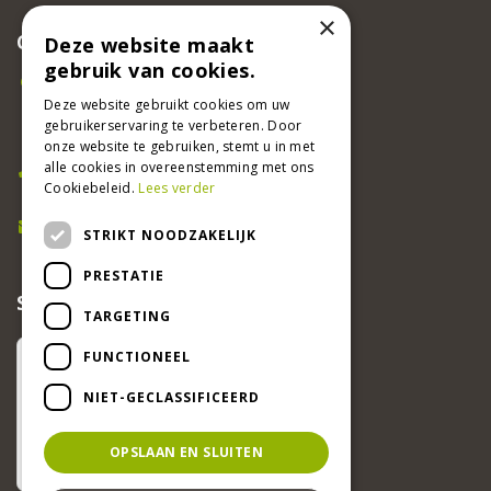
×
CONTACT
Deze website maakt
gebruik van cookies.
Beeker Tuincentrum
Adsteeg 31
Deze website gebruikt cookies om uw
gebruikerservaring te verbeteren. Door
6191 PW Beek
onze website te gebruiken, stemt u in met
Bel ons
alle cookies in overeenstemming met ons
Cookiebeleid.
Lees verder
046 437 2881
E-mail
STRIKT NOODZAKELIJK
info@beekertuincentrum.nl
PRESTATIE
SCHRIJF EEN RECENSIE EN WIN!
TARGETING
FUNCTIONEEL
NIET-GECLASSIFICEERD
OPSLAAN EN SLUITEN