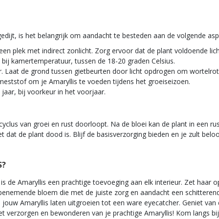
edijt, is het belangrijk om aandacht te besteden aan de volgende asp
p een plek met indirect zonlicht. Zorg ervoor dat de plant voldoende lic
e bij kamertemperatuur, tussen de 18-20 graden Celsius.
r. Laat de grond tussen gietbeurten door licht opdrogen om wortelro
meststof om je Amaryllis te voeden tijdens het groeiseizoen.
 jaar, bij voorkeur in het voorjaar.
cyclus van groei en rust doorloopt. Na de bloei kan de plant in een ru
t dat de plant dood is. Blijf de basisverzorging bieden en je zult be
S?
is de Amaryllis een prachtige toevoeging aan elk interieur. Zet haar o
benemende bloem die met de juiste zorg en aandacht een schitterend
 je jouw Amaryllis laten uitgroeien tot een ware eyecatcher. Geniet v
 het verzorgen en bewonderen van je prachtige Amaryllis! Kom langs bi