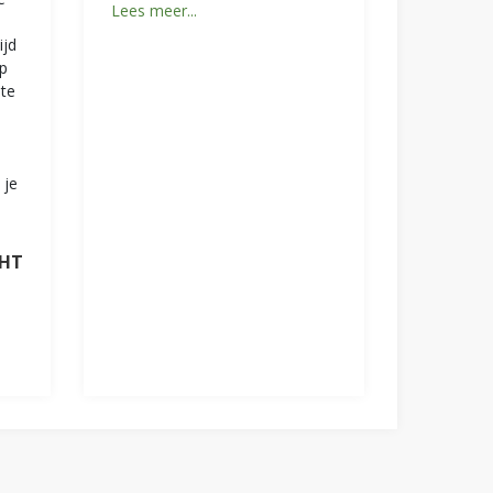
Lees meer...
ijd
p
hte
 je
CHT