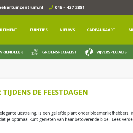
eekertuincentrum.nl
046 – 437 2881
RTIMENT
TUINTIPS
NIEUWS
CADEAUKAART
IM
VRIENDELIJK
GROENSPECIALIST
VIJVERSPECIALIST
 TIJDENS DE FEESTDAGEN
gante uitstraling, is een geliefde plant onder bloemenliefhebbers. In 
dat je optimaal kunt genieten van haar betoverende bloei. Lees verd