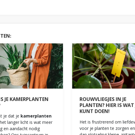
HTEN:
IS JE KAMERPLANTEN
ROUWVLIEGJES IN JE
P
PLANTEN? HIER IS WAT 
KUNT DOEN!
t je dat je
kamerplanten
Het is frustrerend om liefde
het langer licht is wat meer
voor je planten te zorgen en
g en aandacht nodig
dan plotseling kleine, irritant
ben? Ons tuincentrum in