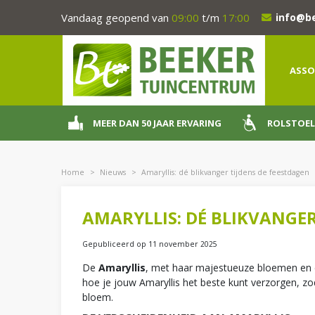
Ga
Vandaag geopend van
09:00
t/m
17:00
info@b
naar
content
ASSO
MEER DAN 50 JAAR ERVARING
ROLSTOEL
Home
>
Nieuws
>
Amaryllis: dé blikvanger tijdens de feestdagen
AMARYLLIS: DÉ BLIKVANGER
Gepubliceerd op
11 november 2025
De
Amaryllis
, met haar majestueuze bloemen en ele
hoe je jouw Amaryllis het beste kunt verzorgen, zo
bloem.