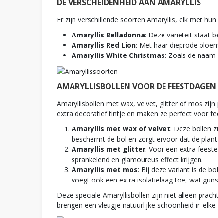
DE VERSCHEIDENHEID AAN AMARYLLIS
Er zijn verschillende soorten Amaryllis, elk met hun
Amaryllis Belladonna
: Deze variëteit staat
Amaryllis Red Lion
: Met haar dieprode bloem
Amaryllis White Christmas
: Zoals de naam 
AMARYLLISBOLLEN VOOR DE FEESTDAGEN
Amaryllisbollen met wax, velvet, glitter of mos zij
extra decoratief tintje en maken ze perfect voor fee
Amaryllis met wax of velvet
: Deze bollen 
beschermt de bol en zorgt ervoor dat de plan
Amaryllis met glitter
: Voor een extra feeste
sprankelend en glamoureus effect krijgen.
Amaryllis met mos
: Bij deze variant is de b
voegt ook een extra isolatielaag toe, wat gunst
Deze speciale Amaryllisbollen zijn niet alleen prac
brengen een vleugje natuurlijke schoonheid in elke 