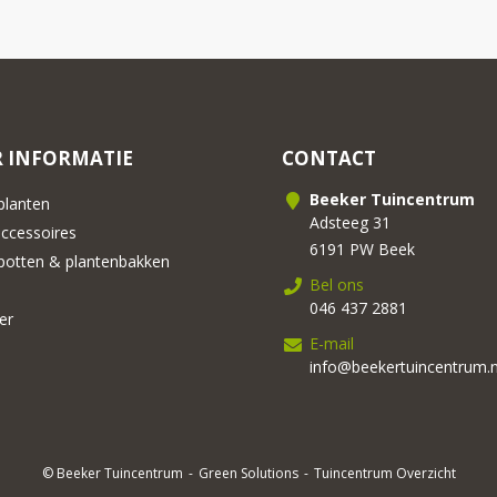
 INFORMATIE
CONTACT
Beeker Tuincentrum
lanten
Adsteeg 31
cessoires
6191 PW Beek
otten & plantenbakken
Bel ons
046 437 2881
er
E-mail
info@beekertuincentrum.n
© Beeker Tuincentrum
Green Solutions
Tuincentrum Overzicht