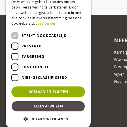
Deze website gebruikt cookies om uw
gebruikerservaring te verbeteren. Door
onze website te gebruiken, stemt u in met
alle cookies in overeenstemming met ons
Cookiebeleid.
Lees verder
STRIKT NOODZAKELIJK
MEER
PRESTATIE
Kamerp
TARGETING
Woonac
Bloemp
FUNCTIONEEL
Vijver
NIET-GECLASSIFICEERD
Hoveni
OPSLAAN EN SLUITEN
ALLES AFWIJZEN
DETAILS WEERGEVEN