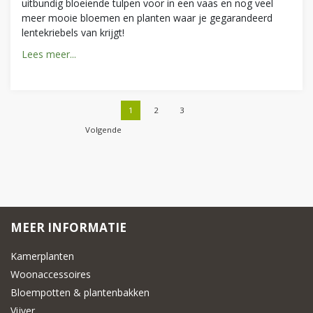
uitbundig bloeiende tulpen voor in een vaas en nog veel
meer mooie bloemen en planten waar je gegarandeerd
lentekriebels van krijgt!
Lees meer...
1
2
3
Volgende
MEER INFORMATIE
Kamerplanten
Woonaccessoires
Bloempotten & plantenbakken
Vijver