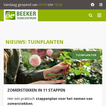
G
Vandaag geopend van
09:00
t/m
18:00
a
n
a
a
r
c
o
NIEUWS: TUINPLANTEN
n
t
e
TUINPLANTEN
n
t
ZOMERSTEKKEN IN 11 STAPPEN
Hier een praktisch
stappenplan voor het nemen van
zomerstekken
.