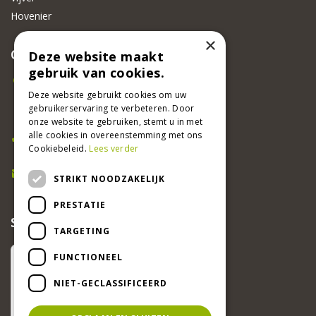
Hovenier
×
CONTACT
Deze website maakt
gebruik van cookies.
Beeker Tuincentrum
Adsteeg 31
Deze website gebruikt cookies om uw
gebruikerservaring te verbeteren. Door
6191 PW Beek
onze website te gebruiken, stemt u in met
Bel ons
alle cookies in overeenstemming met ons
Cookiebeleid.
Lees verder
046 437 2881
E-mail
STRIKT NOODZAKELIJK
info@beekertuincentrum.nl
PRESTATIE
SCHRIJF EEN RECENSIE EN WIN!
TARGETING
FUNCTIONEEL
NIET-GECLASSIFICEERD