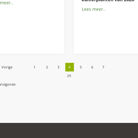
meer...
Lees meer...
Vorige
1
2
3
4
5
6
7
29
Volgende