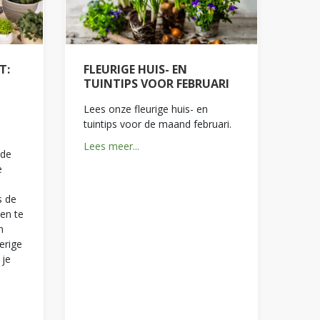
T:
FLEURIGE HUIS- EN
TUINTIPS VOOR FEBRUARI
Lees onze fleurige huis- en
tuintips voor de maand februari.
Lees meer...
 de
e
s de
nen te
n
erige
 je