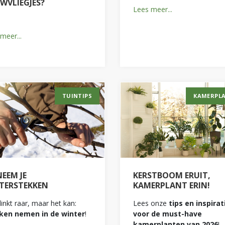
WVLIEGJES?
Lees meer...
meer...
TUINTIPS
KAMERPL
NEEM JE
KERSTBOOM ERUIT,
TERSTEKKEN
KAMERPLANT ERIN!
linkt raar, maar het kan:
Lees onze
tips en inspirat
ken nemen in de winter
!
voor de must-have
kamerplanten van 2026
!