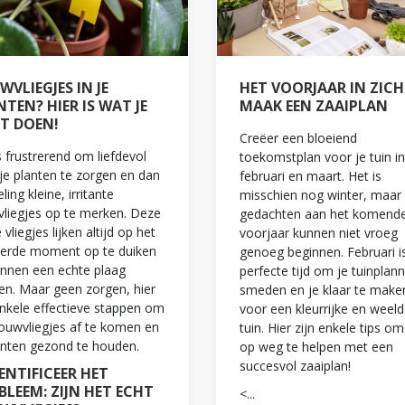
VLIEGJES IN JE
HET VOORJAAR IN ZICH
TEN? HIER IS WAT JE
MAAK EEN ZAAIPLAN
T DOEN!
Creëer een bloeiend
s frustrerend om liefdevol
toekomstplan voor je tuin in
je planten te zorgen en dan
februari en maart. Het is
ling kleine, irritante
misschien nog winter, maar
liegjes op te merken. Deze
gedachten aan het komend
 vliegjes lijken altijd op het
voorjaar kunnen niet vroeg
eerde moment op te duiken
genoeg beginnen. Februari i
nnen een echte plaag
perfecte tijd om je tuinplan
n. Maar geen zorgen, hier
smeden en je klaar te make
enkele effectieve stappen om
voor een kleurrijke en weeld
ouwvliegjes af te komen en
tuin. Hier zijn enkele tips om
anten gezond te houden.
op weg te helpen met een
succesvol zaaiplan!
DENTIFICEER HET
BLEEM: ZIJN HET ECHT
<
...