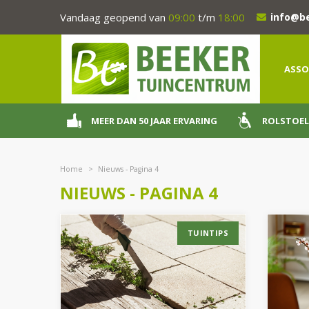
Ga
Vandaag geopend van
09:00
t/m
18:00
info@b
naar
content
ASSO
MEER DAN 50 JAAR ERVARING
ROLSTOEL
Home
>
Nieuws - Pagina 4
NIEUWS - PAGINA 4
TUINTIPS