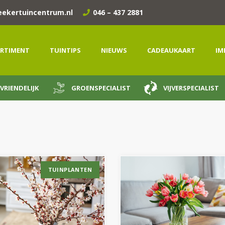
eekertuincentrum.nl
046 – 437 2881
RTIMENT
TUINTIPS
NIEUWS
CADEAUKAART
IM
VRIENDELIJK
GROENSPECIALIST
VIJVERSPECIALIST
TUINPLANTEN