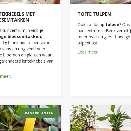
TEKRIEBELS MET
TOFFE TULPEN
ESEMTAKKEN
Ook zo dol op
tulpen
? Ons
s tuincentrum in vind je
tuincentrum in Beek vertelt j
rige bloesemtakken
,
meer over en geeft handige
ndig bloeiende tulpen voor
tulpentips!
n vaas en nog veel meer
Lees meer...
e bloemen en planten waar
garandeerd lentekriebels van
meer...
KAMERPLANTEN