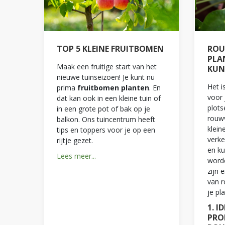
TOP 5 KLEINE FRUITBOMEN
ROUW
PLAN
Maak een fruitige start van het
KUN
nieuwe tuinseizoen! Je kunt nu
Het i
prima
fruitbomen planten
. En
voor 
dat kan ook in een kleine tuin of
plotse
in een grote pot of bak op je
rouwv
balkon. Ons tuincentrum heeft
kleine
tips en toppers voor je op een
verk
rijtje gezet.
en ku
Lees meer...
worde
zijn 
van r
je pl
1. I
PRO