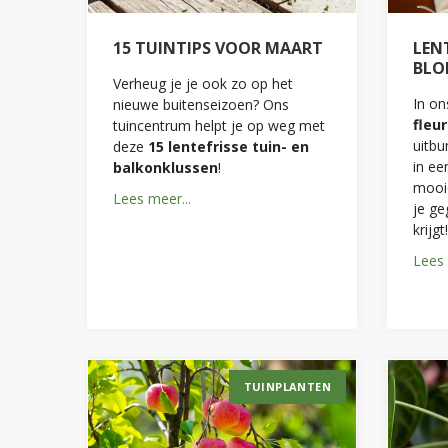
15 TUINTIPS VOOR MAART
LEN
BLO
Verheug je je ook zo op het
In on
nieuwe buitenseizoen? Ons
fleu
tuincentrum helpt je op weg met
uitbu
deze
15 lentefrisse tuin- en
in ee
balkonklussen
!
mooi
Lees meer...
je ge
krijgt!
Lees 
TUINPLANTEN