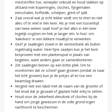
meststoffen toe, verwijder onkruid en houd slakken op
afstand met koperringen, cloches, fijngemalen
eierschalen, koffiedik, schelpen, grind of split.
Zaai vooral wat je echt lekker vindt om te eten en niet
alles of te veel in één keer. Als je met een tussentijd
van twee weken zaait hoef je niet alles in één keer
tegelijk oogsten en heb je langer iets 'in huis' om
'kakelvers' in een lekkere maaltijd te verwerken.
Geef je zaailingen zowel in de vensterbank als buiten
regelmatig water. Heel fijne zaadjes kun je het best
besproeien met een plantenspuit in plaats van
begieten, want anders gaan ze samenklonteren.
Zet zaailingen binnen op een lichte plek. Om te
voorkomen dat ze scheef gaan groeien (omdat ze naar
het licht groeien) kun je de potjes af en toe een
kwartslag draaien.
Vergeet niet een label met de naam van de groente of
het kruid dat je gezaaid of geplant hebt erbij te zetten.
Houd voor de zekerheid vliesdoek of cloches bij de
hand om jonge gewassen in de volle grond tegen
nachtvorst te beschermen.