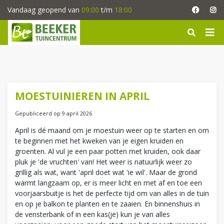
G
Vandaag geopend van
09:00
t/m
18:00
a
n
a
a
r
c
o
n
MOESTUINIEREN IN APRIL
t
e
Gepubliceerd op
9 april 2026
n
April is dé maand om je moestuin weer op te starten en om
t
te beginnen met het kweken van je eigen kruiden en
groenten. Al vul je een paar potten met kruiden, ook daar
pluk je 'de vruchten' van! Het weer is natuurlijk weer zo
grillig als wat, want 'april doet wat 'ie wil'. Maar de grond
warmt langzaam op, er is meer licht en met af en toe een
voorjaarsbuitje is het de perfecte tijd om van alles in de tuin
en op je balkon te planten en te zaaien. En binnenshuis in
de vensterbank of in een kas(je) kun je van alles