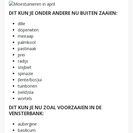
DIT KUN JE ONDER ANDERE NU BUITEN ZAAIEN:
dille
doperwten
meiraap
palmkool
pastinaak
prei
radijs
snijbiet
spinazie
(lente/bos)ui
tuinbonen
(veld)sla
wortels
DIT KUN JE NU ZOAL VOORZAAIEN IN DE
VENSTERBANK:
aubergine
basilicum