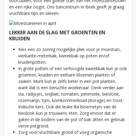
voorzaaien, voor een goede start van het moestuinseizoen
en een rijke oogst. Ons tuincentrum in Beek geeft je graag
vruchtbare tips en ideeën.
LEKKER AAN DE SLAG MET GROENTEN EN
KRUIDEN
Kies een zo zonnig mogelijke plek voor je moestuin,
vierkante-meterbak, kweekbak op poten en/of
kruidenpotten.
In grote potten of een verhoogde kweekbak kun je ook
groenten, kruiden en eetbare bloemen planten of
zaaien. Munt kun je zelfs beter in een pot planten,
want dat is een beruchte woekeraar. Denk verder aan
sla, radijsjes, snijbiet, tomaten, peterselie, bieslook,
rozemarijn, tijm, komkommerkruid (Borage) en Oost-
Indische kers. Ook die leuke lila bloemetjes van de
bieslook kun je trouwens eten. Zorg ervoor dat er
gaten in de bodem van de pot of bak zitten en gebruik
verse potgrond.
Zorg voor vruchtbare grond of voeg organische