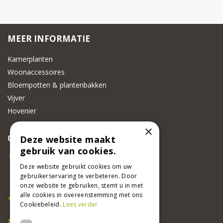
MEER INFORMATIE
Kamerplanten
Woonaccessoires
Bloempotten & plantenbakken
Vijver
Hovenier
×
CONTACT
Deze website maakt
gebruik van cookies.
Beeker Tuincentrum
Adsteeg 31
Deze website gebruikt cookies om uw
gebruikerservaring te verbeteren. Door
6191 PW Beek
onze website te gebruiken, stemt u in met
Bel ons
alle cookies in overeenstemming met ons
Cookiebeleid.
Lees verder
046 437 2881
E-mail