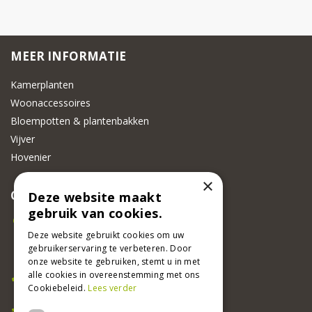
MEER INFORMATIE
Kamerplanten
Woonaccessoires
Bloempotten & plantenbakken
Vijver
Hovenier
×
CONTACT
Deze website maakt
gebruik van cookies.
Beeker Tuincentrum
Adsteeg 31
Deze website gebruikt cookies om uw
gebruikerservaring te verbeteren. Door
6191 PW Beek
onze website te gebruiken, stemt u in met
Bel ons
alle cookies in overeenstemming met ons
Cookiebeleid.
Lees verder
046 437 2881
E-mail