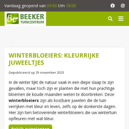
G
Vandaag geopend van
09:00
t/m
18:00
a
n
a
a
r
c
o
n
WINTERBLOEIERS: KLEURRIJKE
t
JUWEELTJES
e
n
Gepubliceerd op
29 november 2023
t
In de winter lijkt de natuur vaak in een diepe slaap te zijn
gevallen, maar toch zijn er planten die met hun prachtige
bloemen de koude maanden weten te doorbreken. Deze
winterbloeiers
zijn als kostbare juwelen die de tuin
verrijken met kleur en leven, zelfs op de donkerste dagen.
Hier zijn tien betoverende winterbloeiers die uw wintertuin
opfleuren met wat kleur.
Bekijk tuinplanten