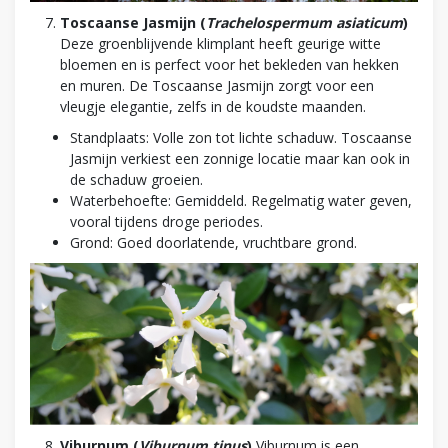
Toscaanse Jasmijn (
Trachelospermum asiaticum
)
Deze groenblijvende klimplant heeft geurige witte
bloemen en is perfect voor het bekleden van hekken
en muren. De Toscaanse Jasmijn zorgt voor een
vleugje elegantie, zelfs in de koudste maanden.
Standplaats: Volle zon tot lichte schaduw. Toscaanse
Jasmijn verkiest een zonnige locatie maar kan ook in
de schaduw groeien.
Waterbehoefte: Gemiddeld. Regelmatig water geven,
vooral tijdens droge periodes.
Grond: Goed doorlatende, vruchtbare grond.
Viburnum (
Viburnum tinus
)
Viburnum is een