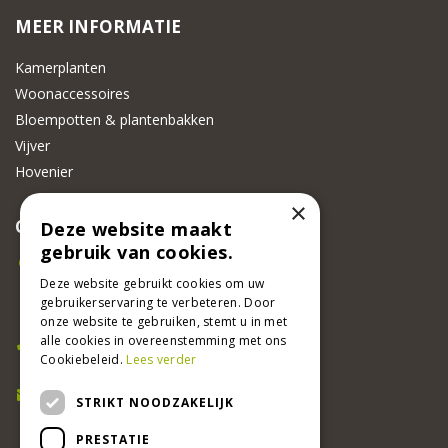
MEER INFORMATIE
Kamerplanten
Woonaccessoires
Bloempotten & plantenbakken
Vijver
Hovenier
×
CONTACT
Deze website maakt
gebruik van cookies.
Beeker Tuincentrum
Adsteeg 31
Deze website gebruikt cookies om uw
gebruikerservaring te verbeteren. Door
6191 PW Beek
onze website te gebruiken, stemt u in met
Bel ons
alle cookies in overeenstemming met ons
Cookiebeleid.
Lees verder
046 437 2881
E-mail
STRIKT NOODZAKELIJK
info@beekertuincentrum.nl
PRESTATIE