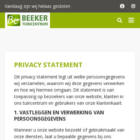
G
Vandaag zijn wij helaas gesloten
a
n
a
a
r
c
o
n
t
PRIVACY STATEMENT
e
n
Dit privacy statement legt uit welke persoonsgegevens
t
wij verzamelen, waarom wij deze gegevens verwerken
en hoe wij hiermee omgaan. Dit statement is van
toepassing op bezoekers van onze website, klanten in
ons tuincentrum en gebruikers van onze klantenkaart.
1. VASTLEGGEN EN VERWERKING VAN
PERSOONSGEGEVENS
Wanneer u onze website bezoekt of gebruikmaakt van
onze diensten, laat u bepaalde gegevens bij ons