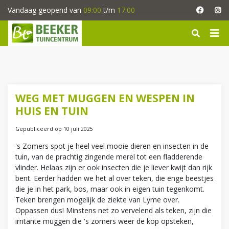
G
Vandaag geopend van
09:00
t/m
17:00
a
n
a
a
r
c
o
n
WEG MET MUGGEN EN WESPEN IN
t
HUIS EN TUIN
e
n
Gepubliceerd op
10 juli 2025
t
's Zomers spot je heel veel mooie dieren en insecten in de
tuin, van de prachtig zingende merel tot een fladderende
vlinder. Helaas zijn er ook insecten die je liever kwijt dan rijk
bent. Eerder hadden we het al over teken, die enge beestjes
die je in het park, bos, maar ook in eigen tuin tegenkomt.
Teken brengen mogelijk de ziekte van Lyme over.
Oppassen dus! Minstens net zo vervelend als teken, zijn die
irritante muggen die 's zomers weer de kop opsteken,