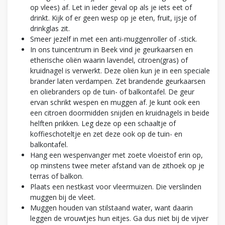
op vlees) af. Let in ieder geval op als je iets eet of
drinkt. Kijk of er geen wesp op je eten, fruit, ijsje of
drinkglas zit.
Smeer jezelf in met een anti-muggenroller of -stick.
In ons tuincentrum in Beek vind je geurkaarsen en
etherische oliën waarin lavendel, citroen(gras) of
kruidnagel is verwerkt. Deze oliën kun je in een speciale
brander laten verdampen. Zet brandende geurkaarsen
en oliebranders op de tuin- of balkontafel. De geur
ervan schrikt wespen en muggen af. Je kunt ook een
een citroen doormidden snijden en kruidnagels in beide
helften prikken. Leg deze op een schaaltje of
koffieschoteltje en zet deze ook op de tuin- en
balkontafel.
Hang een wespenvanger met zoete vloeistof erin op,
op minstens twee meter afstand van de zithoek op je
terras of balkon.
Plaats een nestkast voor vleermuizen. Die verslinden
muggen bij de vleet.
Muggen houden van stilstaand water, want daarin
leggen de vrouwtjes hun eitjes. Ga dus niet bij de vijver