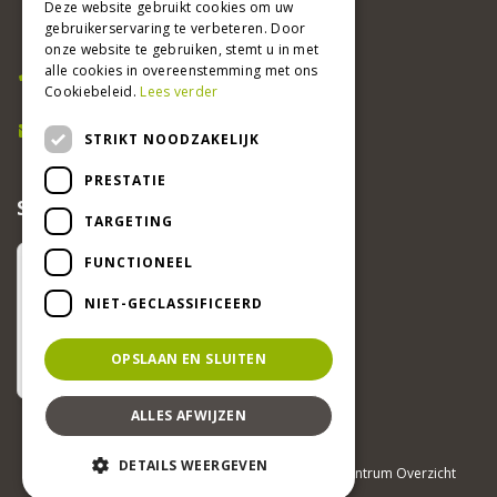
Adsteeg 31
Deze website gebruikt cookies om uw
gebruikerservaring te verbeteren. Door
6191 PW Beek
onze website te gebruiken, stemt u in met
Bel ons
alle cookies in overeenstemming met ons
Cookiebeleid.
Lees verder
046 437 2881
E-mail
STRIKT NOODZAKELIJK
info@beekertuincentrum.nl
PRESTATIE
SCHRIJF EEN RECENSIE EN WIN!
TARGETING
FUNCTIONEEL
NIET-GECLASSIFICEERD
OPSLAAN EN SLUITEN
ALLES AFWIJZEN
DETAILS WEERGEVEN
© Beeker Tuincentrum
Green Solutions
Tuincentrum Overzicht