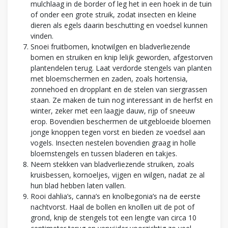
mulchlaag in de border of leg het in een hoek in de tuin
of onder een grote struik, zodat insecten en kleine
dieren als egels daarin beschutting en voedsel kunnen
vinden.
Snoei fruitbomen, knotwilgen en bladverliezende
bomen en struiken en knip lelijk geworden, afgestorven
plantendelen terug. Laat verdorde stengels van planten
met bloemschermen en zaden, zoals hortensia,
zonnehoed en dropplant en de stelen van siergrassen
staan. Ze maken de tuin nog interessant in de herfst en
winter, zeker met een laagje dauw, rijp of sneeuw
erop. Bovendien beschermen de uitgebloeide bloemen
jonge knoppen tegen vorst en bieden ze voedsel aan
vogels. Insecten nestelen bovendien graag in holle
bloemstengels en tussen bladeren en takjes.
Neem stekken van bladverliezende struiken, zoals
kruisbessen, kornoeljes, vijgen en wilgen, nadat ze al
hun blad hebben laten vallen.
Rooi dahlia’s, canna’s en knolbegonia’s na de eerste
nachtvorst. Haal de bollen en knollen uit de pot of
grond, knip de stengels tot een lengte van circa 10