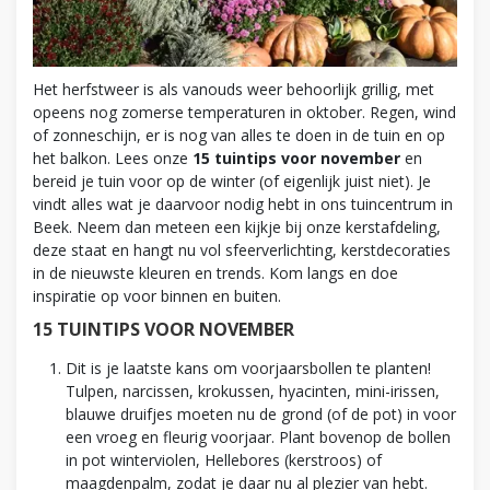
Het herfstweer is als vanouds weer behoorlijk grillig, met
opeens nog zomerse temperaturen in oktober. Regen, wind
of zonneschijn, er is nog van alles te doen in de tuin en op
het balkon. Lees onze
15 tuintips voor november
en
bereid je tuin voor op de winter (of eigenlijk juist niet). Je
vindt alles wat je daarvoor nodig hebt in ons tuincentrum in
Beek. Neem dan meteen een kijkje bij onze kerstafdeling,
deze staat en hangt nu vol sfeerverlichting, kerstdecoraties
in de nieuwste kleuren en trends. Kom langs en doe
inspiratie op voor binnen en buiten.
15 TUINTIPS VOOR NOVEMBER
Dit is je laatste kans om voorjaarsbollen te planten!
Tulpen, narcissen, krokussen, hyacinten, mini-irissen,
blauwe druifjes moeten nu de grond (of de pot) in voor
een vroeg en fleurig voorjaar. Plant bovenop de bollen
in pot winterviolen, Hellebores (kerstroos) of
maagdenpalm, zodat je daar nu al plezier van hebt.