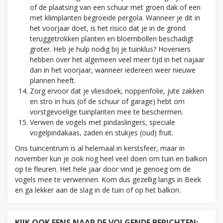
of de plaatsing van een schuur met groen dak of een
met klimplanten begroeide pergola. Wanneer je dit in
het voorjaar doet, is het risico dat je in de grond
teruggetrokken planten en bloembollen beschadigt
groter. Heb je hulp nodig bij je tuinklus? Hoveniers
hebben over het algemeen veel meer tijd in het najaar
dan in het voorjaar, wanneer iedereen weer nieuwe
plannen heeft.
Zorg ervoor dat je vliesdoek, noppenfolie, jute zakken
en stro in huis (of de schuur of garage) hebt om
vorstgevoelige tuinplanten mee te beschermen.
Verwen de vogels met pindaslingers, speciale
vogelpindakaas, zaden en stukjes (oud) fruit.
Ons tuincentrum is al helemaal in kerstsfeer, maar in
november kun je ook nog heel veel doen om tuin en balkon
op te fleuren. Het hele jaar door vind je genoeg om de
vogels mee te verwennen. Kom dus gezellig langs in Beek
en ga lekker aan de slag in de tuin of op het balkon.
KIJK OOK EENS NAAR DE VOLGENDE BERICHTEN: