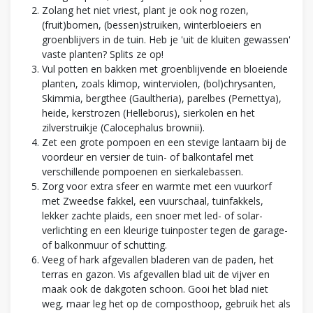
Zolang het niet vriest, plant je ook nog rozen,
(fruit)bomen, (bessen)struiken, winterbloeiers en
groenblijvers in de tuin. Heb je 'uit de kluiten gewassen'
vaste planten? Splits ze op!
Vul potten en bakken met groenblijvende en bloeiende
planten, zoals klimop, winterviolen, (bol)chrysanten,
Skimmia, bergthee (Gaultheria), parelbes (Pernettya),
heide, kerstrozen (Helleborus), sierkolen en het
zilverstruikje (Calocephalus brownii).
Zet een grote pompoen en een stevige lantaarn bij de
voordeur en versier de tuin- of balkontafel met
verschillende pompoenen en sierkalebassen.
Zorg voor extra sfeer en warmte met een vuurkorf
met Zweedse fakkel, een vuurschaal, tuinfakkels,
lekker zachte plaids, een snoer met led- of solar-
verlichting en een kleurige tuinposter tegen de garage-
of balkonmuur of schutting.
Veeg of hark afgevallen bladeren van de paden, het
terras en gazon. Vis afgevallen blad uit de vijver en
maak ook de dakgoten schoon. Gooi het blad niet
weg, maar leg het op de composthoop, gebruik het als