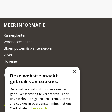
MEER INFORMATIE
Kamerplanten
Woonaccessoires
Bloempotten & plantenbakken
Vijver
Hovenier
×
CONTACT
Deze website maakt
gebruik van cookies.
Beeker Tuincentrum
Adsteeg 31
Deze website gebruikt cookies om uw
gebruikerservaring te verbeteren. Door
6191 PW Beek
onze website te gebruiken, stemt u in met
Bel ons
alle cookies in overeenstemming met ons
Cookiebeleid.
Lees verder
046 437 2881