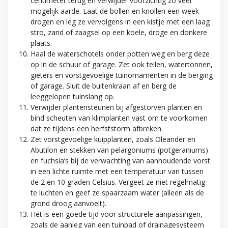
centimeter terug en verwijder voorzichtig zo veel
mogelijk aarde. Laat de bollen en knollen een week
drogen en leg ze vervolgens in een kistje met een laag
stro, zand of zaagsel op een koele, droge en donkere
plaats.
Haal de waterschotels onder potten weg en berg deze
op in de schuur of garage. Zet ook teilen, watertonnen,
gieters en vorstgevoelige tuinornamenten in de berging
of garage. Sluit de buitenkraan af en berg de
leeggelopen tuinslang op.
Verwijder plantensteunen bij afgestorven planten en
bind scheuten van klimplanten vast om te voorkomen
dat ze tijdens een herfststorm afbreken.
Zet vorstgevoelige kuipplanten, zoals Oleander en
Abutilon en stekken van pelargoniums (potgeraniums)
en fuchsia’s bij de verwachting van aanhoudende vorst
in een lichte ruimte met een temperatuur van tussen
de 2 en 10 graden Celsius. Vergeet ze niet regelmatig
te luchten en geef ze spaarzaam water (alleen als de
grond droog aanvoelt).
Het is een goede tijd voor structurele aanpassingen,
zoals de aanleg van een tuinpad of drainagesysteem