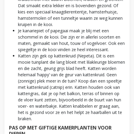
Dat smaakt extra lekker en is bovendien gezond. Of
kies een speciaal knaagdierententje, hamsterhuisje,
hamstermolen of een tunneltje waarin ze weg kunnen
kruipen in de kooi.
Je kanariepiet of papegaai maak je blij met een
schommel in de kooi. Die zijn er in allerlei soorten en
maten, gemaakt van hout, touw of vogelvoer. Ook een
spiegeltje in de kooi vinden ze heel interessant.
Katten zijn gek op kattenkruid (Nepeta). Dit is een
mooie tuinplant die lang bloeit met lilakleurige bloemen
en die zacht, geurig grijs blad heeft. Katten worden
helemaal ‘happy’ van de geur van kattenkruid. Geen
(zonnige) plek meer in de tuin? Koop dan een speeltje
met kattenkruid (catnip) erin. Katten houden ook van
kattengras, dat je op het balkon, terras of binnen op
de vloer kunt zetten, bijvoorbeeld in de buurt van hun
voer- en waterbakje. Katten knabbelen er graag aan,
het is gezond voor ze en het helpt ze haarballen uit te
braken.
PAS OP MET GIFTIGE KAMERPLANTEN VOOR
DIEREN