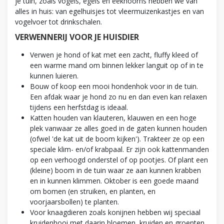
je tuin, zoals vogels, egels en eekhoorns hebben we van
alles in huis: van egelhuisjes tot vleermuizenkastjes en van
vogelvoer tot drinkschalen.
VERWENNERIJ VOOR JE HUISDIER
Verwen je hond of kat met een zacht, fluffy kleed of
een warme mand om binnen lekker languit op of in te
kunnen luieren.
Bouw of koop een mooi hondenhok voor in de tuin.
Een afdak waar je hond zo nu en dan even kan relaxen
tijdens een herfstdag is ideaal.
Katten houden van klauteren, klauwen en een hoge
plek vanwaar ze alles goed in de gaten kunnen houden
(ofwel 'de kat uit de boom kijken'). Trakteer ze op een
speciale klim- en/of krabpaal. Er zijn ook kattenmanden
op een verhoogd onderstel of op pootjes. Of plant een
(kleine) boom in de tuin waar ze aan kunnen krabben
en in kunnen klimmen. Oktober is een goede maand
om bomen (en struiken, en planten, en
voorjaarsbollen) te planten.
Voor knaagdieren zoals konijnen hebben wij speciaal
kruidenhooi met daarin bloemen, kruiden en groenten.