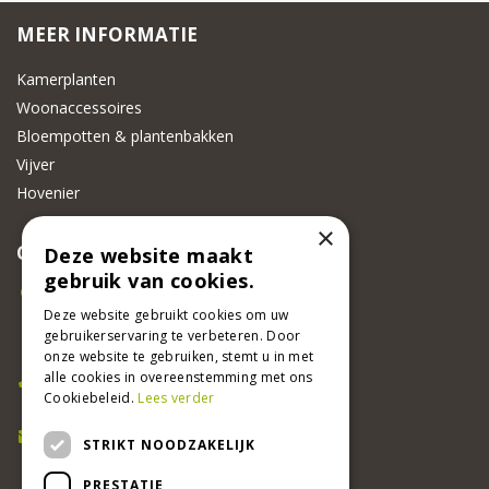
MEER INFORMATIE
Kamerplanten
Woonaccessoires
Bloempotten & plantenbakken
Vijver
Hovenier
×
CONTACT
Deze website maakt
gebruik van cookies.
Beeker Tuincentrum
Adsteeg 31
Deze website gebruikt cookies om uw
gebruikerservaring te verbeteren. Door
6191 PW Beek
onze website te gebruiken, stemt u in met
Bel ons
alle cookies in overeenstemming met ons
Cookiebeleid.
Lees verder
046 437 2881
E-mail
STRIKT NOODZAKELIJK
info@beekertuincentrum.nl
PRESTATIE