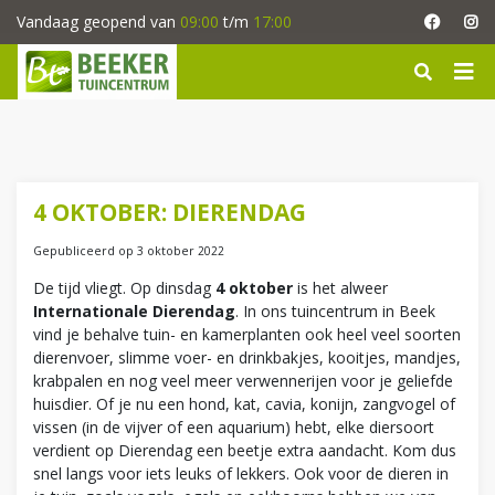
G
Vandaag geopend van
09:00
t/m
17:00
a
n
a
a
r
c
o
n
4 OKTOBER: DIERENDAG
t
e
Gepubliceerd op
3 oktober 2022
n
De tijd vliegt. Op dinsdag
4 oktober
is het alweer
t
Internationale Dierendag
. In ons tuincentrum in Beek
vind je behalve tuin- en kamerplanten ook heel veel soorten
dierenvoer, slimme voer- en drinkbakjes, kooitjes, mandjes,
krabpalen en nog veel meer verwennerijen voor je geliefde
huisdier. Of je nu een hond, kat, cavia, konijn, zangvogel of
vissen (in de vijver of een aquarium) hebt, elke diersoort
verdient op Dierendag een beetje extra aandacht. Kom dus
snel langs voor iets leuks of lekkers. Ook voor de dieren in