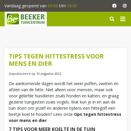
G
Vandaag geopend van
09:00
t/m
18:00
a
n
a
a
r
c
o
n
TIPS TEGEN HITTESTRESS VOOR
t
MENS EN DIER
e
n
Gepubliceerd op
10 augustus 2022
t
De aankomende dagen wordt het weer puffen, zweten en
afzien van de hitte. Niet alleen voor mensen, maar ook
voor geliefde huisdieren zoals honden en katten, en graag
geziene tuingasten zoals vogels. Wat kun je in en aan de
tuin doen om jezelf en anderen tijdens een hittegolf een
beetje koel te houden? Lees onze
tips tegen hittestress
voor mens en dier
.
7 TIPS VOOR MEER KOELTE IN DE TUIN