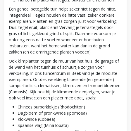
Een geheel betegelde tuin helpt zeker niet tegen de hitte,
integendeel. Tegels houden de hitte vast, zeker donkere
exemplaren. Planten en gras zorgen juist voor verkoeling.
Dus: tegel eruit, plant erin! Vervang je terrastegels door
gras of licht gekleurd grind of split. Daarmee voorkom je
ook nog eens natte voeten wanneer er hoosbuien
losbarsten, want het hemelwater kan dan in de grond
zakken (en de omringende planten voeden).
Ook klimplanten tegen de muur van het huis, de garage of
de wand van het tuinhuis of schuurtje zorgen voor
verkoeling. In ons tuincentrum in Beek vind je de mooiste
exemplaren. Ontdek weelderig bloeiende (en geurende!)
kamperfoelies, clematissen, klimrozen en trompetbloemen
(Campsis). Kijk ook bij de klimmende eenjarigen, waar je
ook veel insecten een plezier mee doet, zoals:
Chinees purperklokje (Rhodochiton)
Dagbloem of pronkwinde (Ipomoea)
Klokwinde (Cobaea)
Spaanse vlag (Mina lobata)