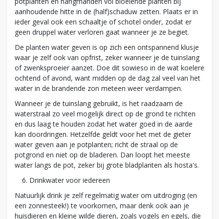
potplanten en hangmanden vol bloeiende planten bij
aanhoudende hitte in de (half)schaduw zetten. Plaats er in
ieder geval ook een schaaltje of schotel onder, zodat er
geen druppel water verloren gaat wanneer je ze begiet.
De planten water geven is op zich een ontspannend klusje
waar je zelf ook van opfrist, zeker wanneer je de tuinslang
of zwenksproeier aanzet. Doe dit sowieso in de wat koelere
ochtend of avond, want midden op de dag zal veel van het
water in de brandende zon meteen weer verdampen.
Wanneer je de tuinslang gebruikt, is het raadzaam de
waterstraal zo veel mogelijk direct op de grond te richten
en dus laag te houden zodat het water goed in de aarde
kan doordringen. Hetzelfde geldt voor het met de gieter
water geven aan je potplanten; richt de straal op de
potgrond en niet op de bladeren. Dan loopt het meeste
water langs de pot, zeker bij grote bladplanten als hosta's.
Drinkwater voor iedereen
Natuurlijk drink je zelf regelmatig water om uitdroging (en
een zonnesteek!) te voorkomen, maar denk ook aan je
huisdieren en kleine wilde dieren, zoals vogels en egels, die