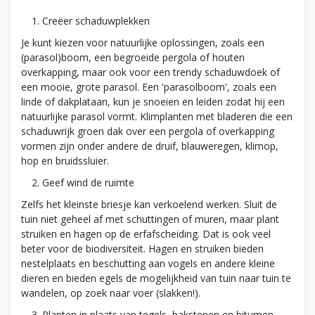
Creëer schaduwplekken
Je kunt kiezen voor natuurlijke oplossingen, zoals een
(parasol)boom, een begroeide pergola of houten
overkapping, maar ook voor een trendy schaduwdoek of
een mooie, grote parasol. Een 'parasolboom', zoals een
linde of dakplataan, kun je snoeien en leiden zodat hij een
natuurlijke parasol vormt. Klimplanten met bladeren die een
schaduwrijk groen dak over een pergola of overkapping
vormen zijn onder andere de druif, blauweregen, klimop,
hop en bruidssluier.
Geef wind de ruimte
Zelfs het kleinste briesje kan verkoelend werken. Sluit de
tuin niet geheel af met schuttingen of muren, maar plant
struiken en hagen op de erfafscheiding. Dat is ook veel
beter voor de biodiversiteit. Hagen en struiken bieden
nestelplaats en beschutting aan vogels en andere kleine
dieren en bieden egels de mogelijkheid van tuin naar tuin te
wandelen, op zoek naar voer (slakken!).
Planten in plaats van tegels, bakstenen en bitumen