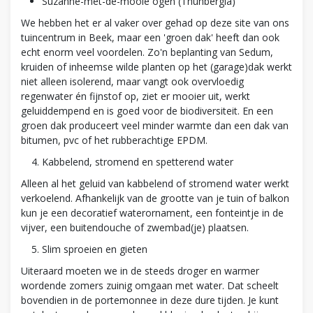
Suzanne-met-de-mooie ogen (Thunbergia)
We hebben het er al vaker over gehad op deze site van ons
tuincentrum in Beek, maar een 'groen dak' heeft dan ook
echt enorm veel voordelen. Zo'n beplanting van Sedum,
kruiden of inheemse wilde planten op het (garage)dak werkt
niet alleen isolerend, maar vangt ook overvloedig
regenwater én fijnstof op, ziet er mooier uit, werkt
geluiddempend en is goed voor de biodiversiteit. En een
groen dak produceert veel minder warmte dan een dak van
bitumen, pvc of het rubberachtige EPDM.
Kabbelend, stromend en spetterend water
Alleen al het geluid van kabbelend of stromend water werkt
verkoelend. Afhankelijk van de grootte van je tuin of balkon
kun je een decoratief waterornament, een fonteintje in de
vijver, een buitendouche of zwembad(je) plaatsen.
Slim sproeien en gieten
Uiteraard moeten we in de steeds droger en warmer
wordende zomers zuinig omgaan met water. Dat scheelt
bovendien in de portemonnee in deze dure tijden. Je kunt