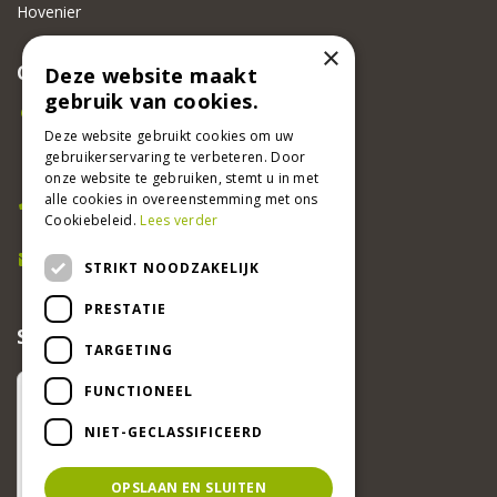
Hovenier
×
CONTACT
Deze website maakt
gebruik van cookies.
Beeker Tuincentrum
Adsteeg 31
Deze website gebruikt cookies om uw
gebruikerservaring te verbeteren. Door
6191 PW Beek
onze website te gebruiken, stemt u in met
Bel ons
alle cookies in overeenstemming met ons
Cookiebeleid.
Lees verder
046 437 2881
E-mail
STRIKT NOODZAKELIJK
info@beekertuincentrum.nl
PRESTATIE
SCHRIJF EEN RECENSIE EN WIN!
TARGETING
FUNCTIONEEL
NIET-GECLASSIFICEERD
OPSLAAN EN SLUITEN