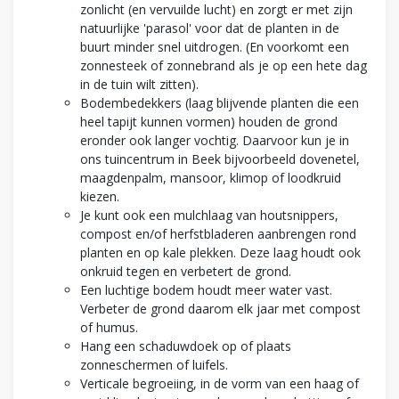
zonlicht (en vervuilde lucht) en zorgt er met zijn
natuurlijke 'parasol' voor dat de planten in de
buurt minder snel uitdrogen. (En voorkomt een
zonnesteek of zonnebrand als je op een hete dag
in de tuin wilt zitten).
Bodembedekkers (laag blijvende planten die een
heel tapijt kunnen vormen) houden de grond
eronder ook langer vochtig. Daarvoor kun je in
ons tuincentrum in Beek bijvoorbeeld dovenetel,
maagdenpalm, mansoor, klimop of loodkruid
kiezen.
Je kunt ook een mulchlaag van houtsnippers,
compost en/of herfstbladeren aanbrengen rond
planten en op kale plekken. Deze laag houdt ook
onkruid tegen en verbetert de grond.
Een luchtige bodem houdt meer water vast.
Verbeter de grond daarom elk jaar met compost
of humus.
Hang een schaduwdoek op of plaats
zonneschermen of luifels.
Verticale begroeiing, in de vorm van een haag of