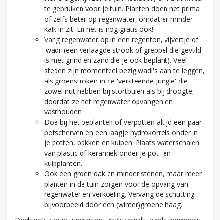
te gebruiken voor je tuin. Planten doen het prima
of zelfs beter op regenwater, omdat er minder
kalk in zit. En het is nog gratis ook!
Vang regenwater op in een regenton, vijvertje of
'wadi' (een verlaagde strook of greppel die gevuld
is met grind en zand die je ook beplant). Veel
steden zijn momenteel bezig wadi's aan te leggen,
als groenstroken in de 'versteende jungle' die
zowel nut hebben bij stortbuien als bij droogte,
doordat ze het regenwater opvangen en
vasthouden.
Doe bij het beplanten of verpotten altijd een paar
potscherven en een laagje hydrokorrels onder in
je potten, bakken en kuipen. Plaats waterschalen
van plastic of keramiek onder je pot- en
kuipplanten.
Ook een groen dak en minder stenen, maar meer
planten in de tuin zorgen voor de opvang van
regenwater en verkoeling. Vervang de schutting
bijvoorbeeld door een (winter)groene haag.
Denk ook aan je tuingasten, zoals vogels, egels, hommels,