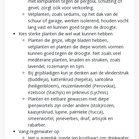
met klimplanten tegen de pergola, schutting of
gevel, zorgt ook voor verkoeling.
Vetplanten, zoals sedums, op het dak van de
schuur of garage, werken isolerend, houden vocht
lang vast en kunnen goed tegen de droogte.
Kies sterke planten die wel wat kunnen hebben
Planten die grijze, viltige bladen hebben,
vetplanten en planten die diepe wortels vormen
kunnen goed tegen de droogte. Net zoals veel
mediterane planten, kruiden en struiken, zoals
lavendel, rozemarijn en tijm.
Bij grijsbladigen kun je denken aan de vlinderstruik
(Buddleja), kattenkruid (Nepeta), santolina
(heiligenbloem), reuzenlavendel (Perovskia),
ezelsoor (Stachys) en prikneus (Lychnis).
Planten en eetbare gewassen met diepe
(pen)wortels zijn onder andere (stok)rozen,
kaasjeskruid, lupine, palmlelie (Yucca),
smeerwortel, jeneverbes, druif, artisjok en
rabarber.
Vang regenwater op
Het is eigenlijk zonde (en kostbaar) om drinkwater