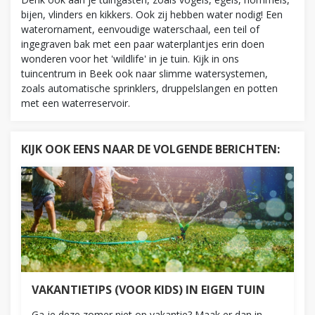
bijen, vlinders en kikkers. Ook zij hebben water nodig! Een
waterornament, eenvoudige waterschaal, een teil of
ingegraven bak met een paar waterplantjes erin doen
wonderen voor het 'wildlife' in je tuin. Kijk in ons
tuincentrum in Beek ook naar slimme watersystemen,
zoals automatische sprinklers, druppelslangen en potten
met een waterreservoir.
KIJK OOK EENS NAAR DE VOLGENDE BERICHTEN:
VAKANTIETIPS (VOOR KIDS) IN EIGEN TUIN
Ga je deze zomer niet op vakantie? Maak er dan in