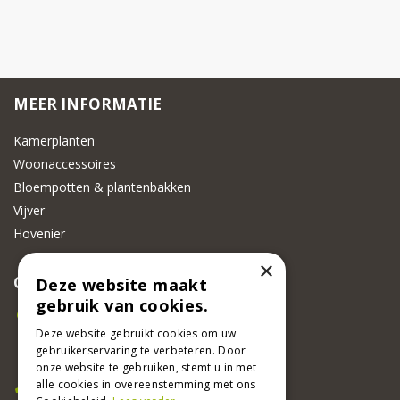
MEER INFORMATIE
Kamerplanten
Woonaccessoires
Bloempotten & plantenbakken
Vijver
Hovenier
×
CONTACT
Deze website maakt
gebruik van cookies.
Beeker Tuincentrum
Adsteeg 31
Deze website gebruikt cookies om uw
gebruikerservaring te verbeteren. Door
6191 PW Beek
onze website te gebruiken, stemt u in met
Bel ons
alle cookies in overeenstemming met ons