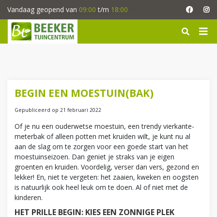
G
Vandaag geopend van
09:00
t/m
18:00
a
n
a
a
r
c
o
n
BEGIN EEN MOESTUIN(BAK)
t
e
Gepubliceerd op
21 februari 2022
n
Of je nu een ouderwetse moestuin, een trendy vierkante-
t
meterbak of alleen potten met kruiden wilt, je kunt nu al
aan de slag om te zorgen voor een goede start van het
moestuinseizoen. Dan geniet je straks van je eigen
groenten en kruiden. Voordelig, verser dan vers, gezond en
lekker! En, niet te vergeten: het zaaien, kweken en oogsten
is natuurlijk ook heel leuk om te doen. Al of niet met de
kinderen.
HET PRILLE BEGIN: KIES EEN ZONNIGE PLEK