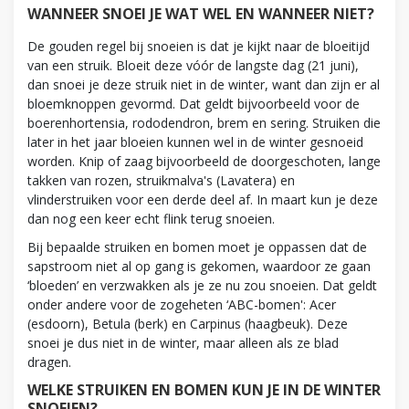
WANNEER SNOEI JE WAT WEL EN WANNEER NIET?
De gouden regel bij snoeien is dat je kijkt naar de bloeitijd
van een struik. Bloeit deze vóór de langste dag (21 juni),
dan snoei je deze struik niet in de winter, want dan zijn er al
bloemknoppen gevormd. Dat geldt bijvoorbeeld voor de
boerenhortensia, rododendron, brem en sering. Struiken die
later in het jaar bloeien kunnen wel in de winter gesnoeid
worden. Knip of zaag bijvoorbeeld de doorgeschoten, lange
takken van rozen, struikmalva's (Lavatera) en
vlinderstruiken voor een derde deel af. In maart kun je deze
dan nog een keer echt flink terug snoeien.
Bij bepaalde struiken en bomen moet je oppassen dat de
sapstroom niet al op gang is gekomen, waardoor ze gaan
‘bloeden’ en verzwakken als je ze nu zou snoeien. Dat geldt
onder andere voor de zogeheten ‘ABC-bomen': Acer
(esdoorn), Betula (berk) en Carpinus (haagbeuk). Deze
snoei je dus niet in de winter, maar alleen als ze blad
dragen.
WELKE STRUIKEN EN BOMEN KUN JE IN DE WINTER
SNOEIEN?