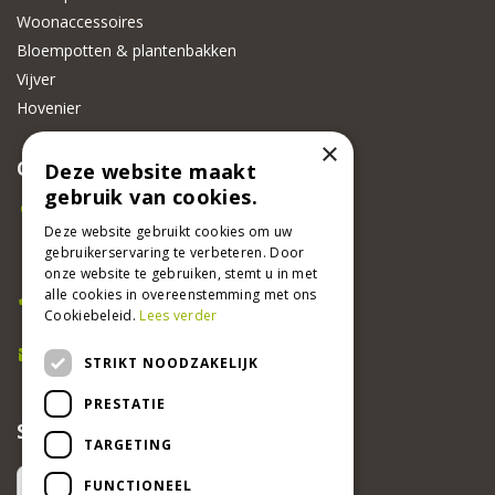
Woonaccessoires
Bloempotten & plantenbakken
Vijver
Hovenier
×
CONTACT
Deze website maakt
gebruik van cookies.
Beeker Tuincentrum
Adsteeg 31
Deze website gebruikt cookies om uw
gebruikerservaring te verbeteren. Door
6191 PW Beek
onze website te gebruiken, stemt u in met
Bel ons
alle cookies in overeenstemming met ons
Cookiebeleid.
Lees verder
046 437 2881
E-mail
STRIKT NOODZAKELIJK
info@beekertuincentrum.nl
PRESTATIE
SCHRIJF EEN RECENSIE EN WIN!
TARGETING
FUNCTIONEEL