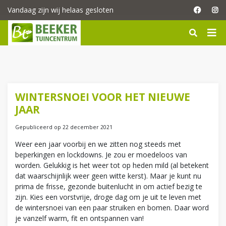
G
Vandaag zijn wij helaas gesloten
a
n
a
a
r
c
o
n
WINTERSNOEI VOOR HET NIEUWE
t
JAAR
e
n
Gepubliceerd op
22 december 2021
t
Weer een jaar voorbij en we zitten nog steeds met
beperkingen en lockdowns. Je zou er moedeloos van
worden. Gelukkig is het weer tot op heden mild (al betekent
dat waarschijnlijk weer geen witte kerst). Maar je kunt nu
prima de frisse, gezonde buitenlucht in om actief bezig te
zijn. Kies een vorstvrije, droge dag om je uit te leven met
de wintersnoei van een paar struiken en bomen. Daar word
je vanzelf warm, fit en ontspannen van!