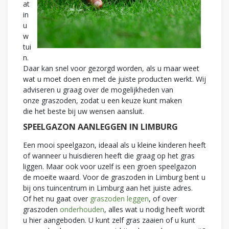
at
in
u
w
tui
n.
Daar kan snel voor gezorgd worden, als u maar weet
wat u moet doen en met de juiste producten werkt. Wij
adviseren u graag over de mogelijkheden van
onze graszoden, zodat u een keuze kunt maken
die het beste bij uw wensen aansluit.
SPEELGAZON AANLEGGEN IN LIMBURG
Een mooi speelgazon, ideaal als u kleine kinderen heeft
of wanneer u huisdieren heeft die graag op het gras
liggen. Maar ook voor uzelf is een groen speelgazon
de moeite waard. Voor de graszoden in Limburg bent u
bij ons tuincentrum in Limburg aan het juiste adres.
Of het nu gaat over
graszoden leggen
, of over
graszoden
onderhouden
, alles wat u nodig heeft wordt
u hier aangeboden. U kunt zelf gras zaaien of u kunt