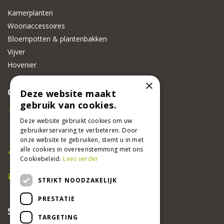
Kamerplanten
Woonaccessoires
Bloempotten & plantenbakken
Vijver
Hovenier
×
CONTACT
Deze website maakt
gebruik van cookies.
Beeker Tuincentrum
Deze website gebruikt cookies om uw
Adsteeg 31
gebruikerservaring te verbeteren. Door
6191 PW Beek
onze website te gebruiken, stemt u in met
Bel ons
alle cookies in overeenstemming met ons
Cookiebeleid.
Lees verder
046 437 2881
E-mail
STRIKT NOODZAKELIJK
info@beekertuincentrum.nl
PRESTATIE
SCHRIJF EEN RECENSIE EN WIN!
TARGETING