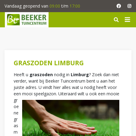
G
Vandaag geopend van
09:00
t/m
17:00
a
n
a
a
r
c
o
n
t
GRASZODEN LIMBURG
e
n
Heeft u
graszoden
nodig in
Limburg
? Zoek dan niet
t
verder, want bij Beeker Tuincentrum bent u aan het
juiste adres. U vindt hier alles wat u nodig heeft voor
een mooi speelgazo
n. Uiteraard wilt u ook een mooie
gr
oe
ne
gr
as
m