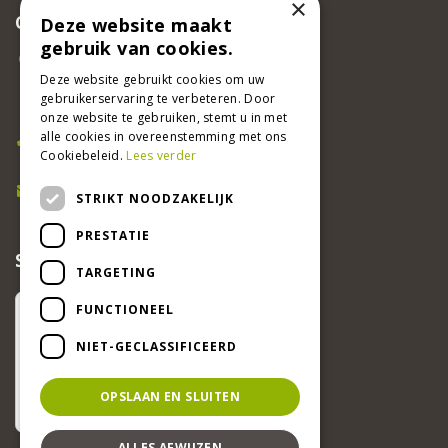
×
CONTACT
Deze website maakt
gebruik van cookies.
Beeker Tuincentrum
Adsteeg 31
Deze website gebruikt cookies om uw
gebruikerservaring te verbeteren. Door
6191 PW Beek
onze website te gebruiken, stemt u in met
Bel ons
alle cookies in overeenstemming met ons
Cookiebeleid.
Lees verder
046 437 2881
E-mail
STRIKT NOODZAKELIJK
info@beekertuincentrum.nl
PRESTATIE
SCHRIJF EEN RECENSIE EN WIN!
TARGETING
FUNCTIONEEL
NIET-GECLASSIFICEERD
OPSLAAN EN SLUITEN
ALLES AFWIJZEN