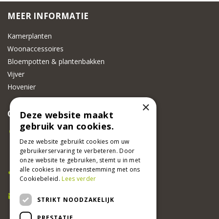
MEER INFORMATIE
Kamerplanten
Woonaccessoires
Bloempotten & plantenbakken
Vijver
Hovenier
×
CONTACT
Deze website maakt
gebruik van cookies.
Beeker Tuincentrum
Adsteeg 31
Deze website gebruikt cookies om uw
gebruikerservaring te verbeteren. Door
6191 PW Beek
onze website te gebruiken, stemt u in met
Bel ons
alle cookies in overeenstemming met ons
Cookiebeleid.
Lees verder
046 437 2881
E-mail
STRIKT NOODZAKELIJK
info@beekertuincentrum.nl
PRESTATIE