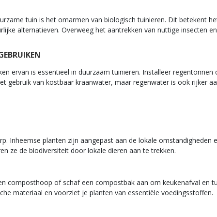
rzame tuin is het omarmen van biologisch tuinieren. Dit betekent he
urlijke alternatieven. Overweeg het aantrekken van nuttige insecten 
 GEBRUIKEN
iken ervan is essentieel in duurzaam tuinieren. Installeer regentonne
 het gebruik van kostbaar kraanwater, maar regenwater is ook rijker a
erp. Inheemse planten zijn aangepast aan de lokale omstandigheden 
 ze de biodiversiteit door lokale dieren aan te trekken.
 een composthoop of schaf een compostbak aan om keukenafval en tui
he materiaal en voorziet je planten van essentiële voedingsstoffen.