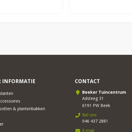
 INFORMATIE
CONTACT
Beeker Tuincentrum
lanten
Adsteeg 31
cessoires
6191 PW Beek
otten & plantenbakken
Bel ons
046 437 2881
er
E-mail