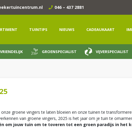
eekertuincentrum.nl
046 – 437 2881
RTIMENT
TUINTIPS
NIEUWS
CADEAUKAART
IM
VRIENDELIJK
GROENSPECIALIST
VIJVERSPECIALIST
25
m onze groene vingers te laten bloeien en onze tuinen te transformer
 verkennen van groene vingers, 2025 is het jaar om je tuin te omarme
ën om jouw tuin om te toveren tot een groen paradijs in het 