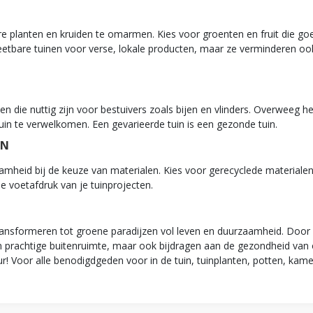
e planten en kruiden te omarmen. Kies voor groenten en fruit die g
 eetbare tuinen voor verse, lokale producten, maar ze verminderen o
en die nuttig zijn voor bestuivers zoals bijen en vlinders. Overweeg h
tuin te verwelkomen. Een gevarieerde tuin is een gezonde tuin.
EN
amheid bij de keuze van materialen. Kies voor gerecyclede materialen
he voetafdruk van je tuinprojecten.
transformeren tot groene paradijzen vol leven en duurzaamheid. Doo
 prachtige buitenruimte, maar ook bijdragen aan de gezondheid van o
r! Voor alle benodigdgeden voor in de tuin, tuinplanten, potten, kame