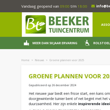
Ga
Vandaag geopend van
09:00
t/m
18:00
info@b
naar
content
ASSO
MEER DAN 50 JAAR ERVARING
ROLSTOEL
Home
>
Nieuws
>
Groene plannen voor 2025
GROENE PLANNEN VOOR 20
Gepubliceerd op
26 december 2024
Het nieuwe jaar biedt een frisse start, een kans o
doorgewinterde tuinier bent of net begint met het
duurzaamheid. Hier zijn enkele
inspirerende idee