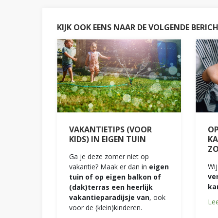
KIJK OOK EENS NAAR DE VOLGENDE BERIC
VAKANTIETIPS (VOOR
OP
KIDS) IN EIGEN TUIN
KA
Z
Ga je deze zomer niet op
Wij
vakantie? Maak er dan in
eigen
ve
tuin of op eigen balkon of
ka
(dak)terras een heerlijk
vakantieparadijsje van
, ook
Lee
voor de (klein)kinderen.