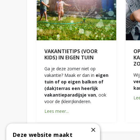
VAKANTIETIPS (VOOR
OP
KIDS) IN EIGEN TUIN
KA
Z
Ga je deze zomer niet op
Wij
vakantie? Maak er dan in
eigen
ve
tuin of op eigen balkon of
ka
(dak)terras een heerlijk
vakantieparadijsje van
, ook
Lee
voor de (klein)kinderen.
Lees meer...
×
Deze website maakt