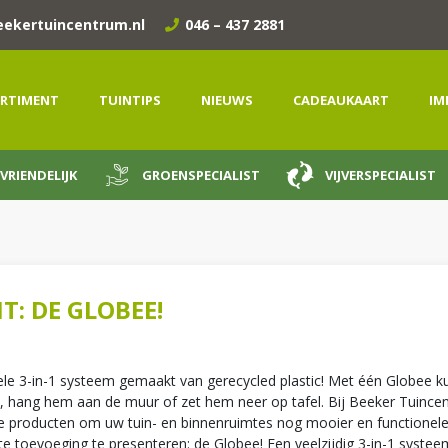
eekertuincentrum.nl
046 – 437 2881
RTIMENT
TUINTIPS
NIEUWS
CADEAUKAART
IM
VRIENDELIJK
GROENSPECIALIST
VIJVERSPECIALIST
: DE GLOBEE!
nele 3-in-1 systeem gemaakt van gerecycled plastic! Met één Globee k
 hang hem aan de muur of zet hem neer op tafel. Bij Beeker Tuince
me producten om uw tuin- en binnenruimtes nog mooier en functionele
toevoeging te presenteren: de Globee! Een veelzijdig 3-in-1 systee