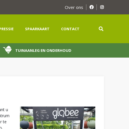
Over ons
PRESSIE
SPAARKAART
CONTACT
TUINAANLEG EN ONDERHOUD
unt u
ntrum
r te
m,