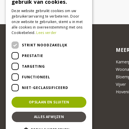
gebruik van cookies.
Deze website gebruikt cookies om uw
gebruikerservaring te verbeteren. Door
onze website te gebruiken, stemt u in met
alle cookies in overeenstemming met ons
Cookiebeleid.
Lees verder
STRIKT NOODZAKELIJK
MEER
PRESTATIE
Kamerp
TARGETING
Woonac
Bloemp
FUNCTIONEEL
Vijver
NIET-GECLASSIFICEERD
Hoveni
OPSLAAN EN SLUITEN
ALLES AFWIJZEN