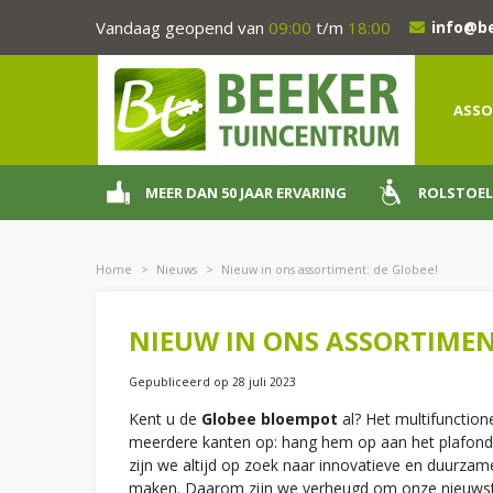
Ga
Vandaag geopend van
09:00
t/m
18:00
info@b
naar
content
ASSO
MEER DAN 50 JAAR ERVARING
ROLSTOEL
Home
>
Nieuws
>
Nieuw in ons assortiment: de Globee!
NIEUW IN ONS ASSORTIMENT
Gepubliceerd op
28 juli 2023
Kent u de
Globee bloempot
al? Het multifunctio
meerdere kanten op: hang hem op aan het plafond,
zijn we altijd op zoek naar innovatieve en duurza
maken. Daarom zijn we verheugd om onze nieuwste 