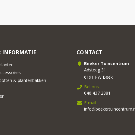
 INFORMATIE
CONTACT
Beeker Tuincentrum
lanten
Adsteeg 31
cessoires
6191 PW Beek
otten & plantenbakken
Bel ons
046 437 2881
er
E-mail
info@beekertuincentrum.n