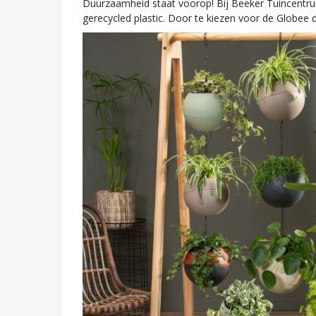
Duurzaamheid staat voorop! Bij Beeker Tuincentr
gerecycled plastic. Door te kiezen voor de Globee d