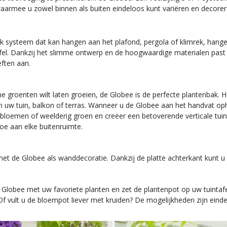
waarmee u zowel binnen als buiten eindeloos kunt variëren en decorer
iek systeem dat kan hangen aan het plafond, pergola of klimrek, hang
afel. Dankzij het slimme ontwerp en de hoogwaardige materialen past 
ften aan.
ine groenten wilt laten groeien, de Globee is de perfecte plantenbak
an uw tuin, balkon of terras. Wanneer u de Globee aan het handvat op
 bloemen of weelderig groen en creëer een betoverende verticale tuin
oe aan elke buitenruimte.
 met de Globee als wanddecoratie. Dankzij de platte achterkant kunt
Globee met uw favoriete planten en zet de plantenpot op uw tuintafel. 
 vult u de bloempot liever met kruiden? De mogelijkheden zijn eind