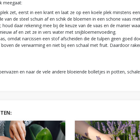
jk meegaat:
 plek zet, eerst in een krant en laat ze op een koele plek minstens ee
de van de steel schuin af en schik de bloemen in een schone vaas m
r; houd daar rekening mee bij de keuze van de vaas en de manier waa
nieuw af en zet ze in vers water met snijbloemenvoeding.
aas, omdat narcissen een stof afscheiden die de tulpen geen goed do
of boven de verwarming en niet bij een schaal met fruit. Daardoor raken 
lpenvazen en naar de vele andere bloeiende bolletjes in potten, scha
HTEN: