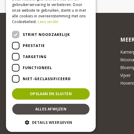
gebruikerservaring te verbeteren. Door
onze website te gebruiken, stemt u in met
alle cookies in overeenstemming met ons
Cookiebeleid.
Lees verder
STRIKT NOODZAKELIJK
MEER
PRESTATIE
Kamerp
TARGETING
Woonac
Bloemp
FUNCTIONEEL
Vijver
NIET-GECLASSIFICEERD
Hoveni
OPSLAAN EN SLUITEN
ALLES AFWIJZEN
DETAILS WEERGEVEN