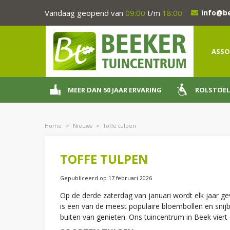
Ga
Vandaag geopend van
09:00
t/m
18:00
info@b
naar
content
ASSO
MEER DAN 50 JAAR ERVARING
ROLSTOEL
Home
>
Nieuws
>
Toffe tulpen
TOFFE TULPEN
Gepubliceerd op
17 februari 2026
Op de derde zaterdag van januari wordt elk jaar ge
is een van de meest populaire bloembollen en snijb
buiten van genieten. Ons tuincentrum in Beek viert d