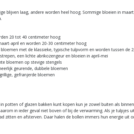
mmige blijven laag, andere worden heel hoog. Sommige bloeien in maart
.
orden 20 tot 40 centimeter hoog
 maart-april en worden 20-30 centimeter hoog
t bloemen met de klassieke, typische tulpvorm en worden tussen de 
strepen, een lichte abrikozengeur en bloeien in april-mei
unte bloemen op stevige stengels
heerlijk geurende, dubbele bloemen
grillige, gefranjerde bloemen
 in potten of glazen bakken kunt kopen kun je zowel buiten als binnen
arom in ieder geval niet boven of bij de verwarming. Als je tulpjes uitg
blad zitten en afsterven. Daar halen de bollen immers hun energie uit