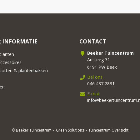
 INFORMATIE
CONTACT
Beeker Tuincentrum
lanten
Adsteeg 31
cessoires
6191 PW Beek
otten & plantenbakken
Bel ons
046 437 2881
er
E-mail
info@beekertuincentrum.n
© Beeker Tuincentrum
Green Solutions
Tuincentrum Overzicht