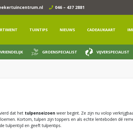
eekertuincentrum.nl
046 – 437 2881
RTIMENT
TUINTIPS
NIEUWS
CADEAUKAART
IM
VRIENDELIJK
GROENSPECIALIST
VIJVERSPECIALIST
vierd dat het
tulpenseizoen
weer begint. Ze zijn nu volop verkrijgba
loemen. Kortom, tulpen zijn toppers en als echte lenteboden dé remed
e tulpentijd en geeft tulpentips.