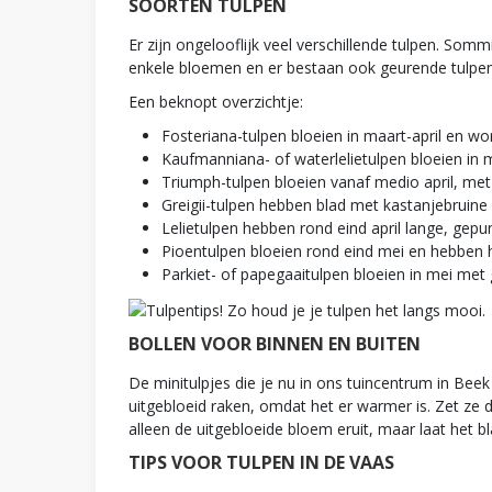
SOORTEN TULPEN
Er zijn ongelooflijk veel verschillende tulpen. So
enkele bloemen en er bestaan ook geurende tulpen
Een beknopt overzichtje:
Fosteriana-tulpen bloeien in maart-april en w
Kaufmanniana- of waterlelietulpen bloeien in
Triumph-tulpen bloeien vanaf medio april, me
Greigii-tulpen hebben blad met kastanjebruine 
Lelietulpen hebben rond eind april lange, gep
Pioentulpen bloeien rond eind mei en hebben 
Parkiet- of papegaaitulpen bloeien in mei met 
BOLLEN VOOR BINNEN EN BUITEN
De minitulpjes die je nu in ons tuincentrum in Beek
uitgebloeid raken, omdat het er warmer is. Zet ze da
alleen de uitgebloeide bloem eruit, maar laat het 
TIPS VOOR TULPEN IN DE VAAS