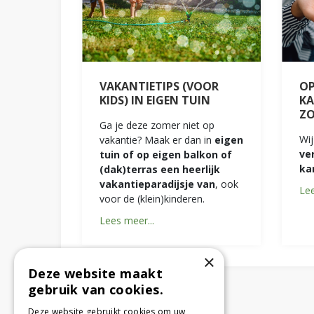
VAKANTIETIPS (VOOR
OP
KIDS) IN EIGEN TUIN
KA
Z
Ga je deze zomer niet op
Wij
vakantie? Maak er dan in
eigen
ve
tuin of op eigen balkon of
ka
(dak)terras een heerlijk
vakantieparadijsje van
, ook
Lee
voor de (klein)kinderen.
Lees meer...
×
Deze website maakt
gebruik van cookies.
Deze website gebruikt cookies om uw