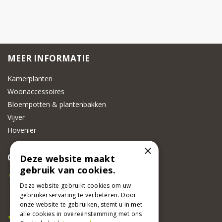
MEER INFORMATIE
Kamerplanten
Woonaccessoires
Bloempotten & plantenbakken
Vijver
Hovenier
×
CONTACT
Deze website maakt
gebruik van cookies.
Beeker Tuincentrum
Deze website gebruikt cookies om uw
Adsteeg 31
gebruikerservaring te verbeteren. Door
6191 PW Beek
onze website te gebruiken, stemt u in met
Bel ons
alle cookies in overeenstemming met ons