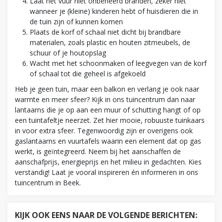
Laat het vuur niet onbeheerd branden, zeker niet
wanneer je (kleine) kinderen hebt of huisdieren die in
de tuin zijn of kunnen komen
Plaats de korf of schaal niet dicht bij brandbare
materialen, zoals plastic en houten zitmeubels, de
schuur of je houtopslag
Wacht met het schoonmaken of leegvegen van de korf
of schaal tot die geheel is afgekoeld
Heb je geen tuin, maar een balkon en verlang je ook naar
warmte en meer sfeer? Kijk in ons tuincentrum dan naar
lantaarns die je op aan een muur of schutting hangt of op
een tuintafeltje neerzet. Zet hier mooie, robuuste tuinkaars
in voor extra sfeer. Tegenwoordig zijn er overigens ook
gaslantaarns en vuurtafels waarin een element dat op gas
werkt, is geïntegreerd. Neem bij het aanschaffen de
aanschafprijs, energieprijs en het milieu in gedachten. Kies
verstandig! Laat je vooral inspireren én informeren in ons
tuincentrum in Beek.
KIJK OOK EENS NAAR DE VOLGENDE BERICHTEN: