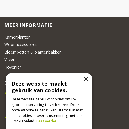
MEER INFORMATIE
Kamerplanten
Woonaccessoires
Bloempotten & plantenbakken
Vijver
Hovenier
×
CONTACT
Deze website maakt
gebruik van cookies.
Beeker Tuincentrum
Adsteeg 31
Deze website gebruikt cookies om uw
gebruikerservaring te verbeteren. Door
6191 PW Beek
onze website te gebruiken, stemt u in met
Bel ons
alle cookies in overeenstemming met ons
Cookiebeleid.
Lees verder
046 437 2881