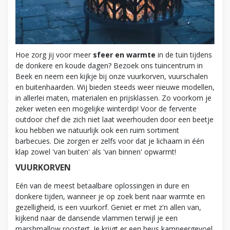
Hoe zorg jij voor meer
sfeer en warmte
in de tuin tijdens
de donkere en koude dagen? Bezoek ons tuincentrum in
Beek en neem een kijkje bij onze vuurkorven, vuurschalen
en buitenhaarden. Wij bieden steeds weer nieuwe modellen,
in allerlei maten, materialen en prijsklassen. Zo voorkom je
zeker weten een mogelijke winterdip! Voor de fervente
outdoor chef die zich niet laat weerhouden door een beetje
kou hebben we natuurlijk ook een ruim sortiment
barbecues. Die zorgen er zelfs voor dat je lichaam in één
klap zowel 'van buiten' als 'van binnen' opwarmt!
VUURKORVEN
Eén van de meest betaalbare oplossingen in dure en
donkere tijden, wanneer je op zoek bent naar warmte en
gezelligheid, is een vuurkorf. Geniet er met z'n allen van,
kijkend naar de dansende vlammen terwijl je een
marshmallow roostert. Je krijgt er een heus kampeergevoel