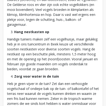
De Gelderse roos en vlier zijn ook echte vogellokkers (en
mooi bovendien!). Veel vogels broeden in klimplanten als
klimop, klimhortensia en hop. Daar is vast wel ergens een
plekje voor, tegen de schutting, huis-, balkon- of
garagemuur.
Hang nestkasten op
Handige tuiniers maken zelf een vogelhuisje, maar gelukkig
heb je in ons tuincentrum in Beek keuze uit verschillende
soorten nestkasten voor diverse soorten vogels. Hang de
nestkast op een beschutte plek, minstens 1,5 meter hoog
en met de opening op het (noord)oosten. Vooral januari en
februari zijn goede maanden om vogels onderdak te
bieden, voordat ze gaan broeden.
Zorg voor water in de tuin
Heb je geen vijver in de tuin? Zet dan een verhoogde
vogelschaal of ondiepe bak op de tuin- of balkontafel of het
terras neer waaruit de vogels kunnen drinken en waarin ze
een fris bad kunnen nemen. Zeker in de tropisch warme
zomers die we sinds kort hebben is water onmisbaar voor