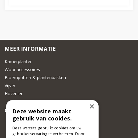
MEER INFORMATIE
Kamerplanten
Woonaccessoires
Bloempotten & plantenbakken
Vijver
Hovenier
×
CONTACT
Deze website maakt
gebruik van cookies.
Beeker Tuincentrum
Deze website gebruikt cookies om uw
Adsteeg 31
gebruikerservaring te verbeteren. Door
6191 PW Beek