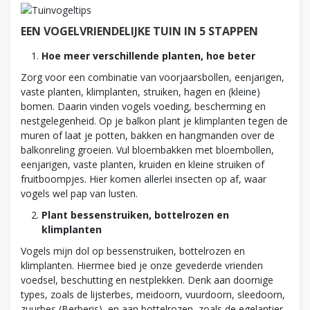
EEN VOGELVRIENDELIJKE TUIN IN 5 STAPPEN
Hoe meer verschillende planten, hoe beter
Zorg voor een combinatie van voorjaarsbollen, eenjarigen,
vaste planten, klimplanten, struiken, hagen en (kleine)
bomen. Daarin vinden vogels voeding, bescherming en
nestgelegenheid. Op je balkon plant je klimplanten tegen de
muren of laat je potten, bakken en hangmanden over de
balkonreling groeien. Vul bloembakken met bloembollen,
eenjarigen, vaste planten, kruiden en kleine struiken of
fruitboompjes. Hier komen allerlei insecten op af, waar
vogels wel pap van lusten.
Plant bessenstruiken, bottelrozen en
klimplanten
Vogels mijn dol op bessenstruiken, bottelrozen en
klimplanten. Hiermee bied je onze gevederde vrienden
voedsel, beschutting en nestplekken. Denk aan doornige
types, zoals de lijsterbes, meidoorn, vuurdoorn, sleedoorn,
zuurbes (Berberis), en aan bottelrozen, zoals de egelantier.