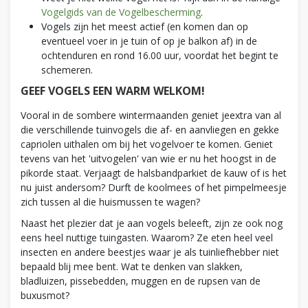
Vogelgids van de Vogelbescherming
.
Vogels zijn het meest actief (en komen dan op
eventueel voer in je tuin of op je balkon af) in de
ochtenduren en rond 16.00 uur, voordat het begint te
schemeren.
GEEF VOGELS EEN WARM WELKOM!
Vooral in de sombere wintermaanden geniet jeextra van al
die verschillende tuinvogels die af- en aanvliegen en gekke
capriolen uithalen om bij het vogelvoer te komen. Geniet
tevens van het 'uitvogelen' van wie er nu het hoogst in de
pikorde staat. Verjaagt de halsbandparkiet de kauw of is het
nu juist andersom? Durft de koolmees of het pimpelmeesje
zich tussen al die huismussen te wagen?
Naast het plezier dat je aan vogels beleeft, zijn ze ook nog
eens heel nuttige tuingasten. Waarom? Ze eten heel veel
insecten en andere beestjes waar je als tuinliefhebber niet
bepaald blij mee bent. Wat te denken van slakken,
bladluizen, pissebedden, muggen en de rupsen van de
buxusmot?