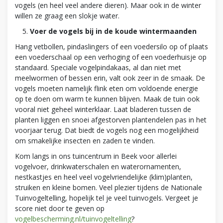
vogels (en heel veel andere dieren). Maar ook in de winter
willen ze graag een slokje water.
Voer de vogels bij in de koude wintermaanden
Hang vetbollen, pindaslingers of een voedersilo op of plaats
een voederschaal op een verhoging of een voederhuisje op
standaard. Speciale vogelpindakaas, al dan niet met
meelwormen of bessen erin, valt ook zeer in de smaak. De
vogels moeten namelijk flink eten om voldoende energie
op te doen om warm te kunnen blijven. Maak de tuin ook
vooral niet geheel winterklaar. Laat bladeren tussen de
planten liggen en snoei afgestorven plantendelen pas in het
voorjaar terug. Dat biedt de vogels nog een mogelijkheid
om smakelijke insecten en zaden te vinden.
Kom langs in ons tuincentrum in Beek voor allerlei
vogelvoer, drinkwaterschalen en waterornamenten,
nestkastjes en heel veel vogelvriendelijke (klim)planten,
struiken en kleine bomen. Veel plezier tijdens de Nationale
Tuinvogeltelling, hopelijk tel je veel tuinvogels. Vergeet je
score niet door te geven op
vogelbescherming.nl/tuinvogeltelling
?