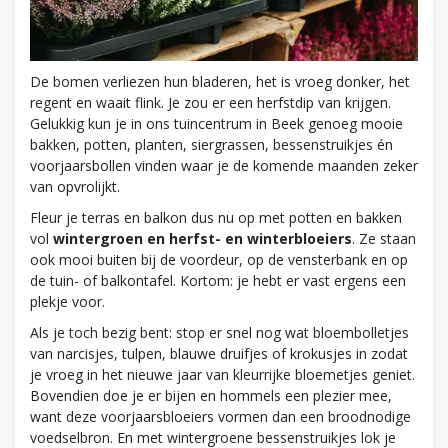
De bomen verliezen hun bladeren, het is vroeg donker, het
regent en waait flink. Je zou er een herfstdip van krijgen.
Gelukkig kun je in ons tuincentrum in Beek genoeg mooie
bakken, potten, planten, siergrassen, bessenstruikjes én
voorjaarsbollen vinden waar je de komende maanden zeker
van opvrolijkt.
Fleur je terras en balkon dus nu op met potten en bakken
vol
wintergroen en herfst- en winterbloeiers
. Ze staan
ook mooi buiten bij de voordeur, op de vensterbank en op
de tuin- of balkontafel. Kortom: je hebt er vast ergens een
plekje voor.
Als je toch bezig bent: stop er snel nog wat bloembolletjes
van narcisjes, tulpen, blauwe druifjes of krokusjes in zodat
je vroeg in het nieuwe jaar van kleurrijke bloemetjes geniet.
Bovendien doe je er bijen en hommels een plezier mee,
want deze voorjaarsbloeiers vormen dan een broodnodige
voedselbron. En met wintergroene bessenstruikjes lok je