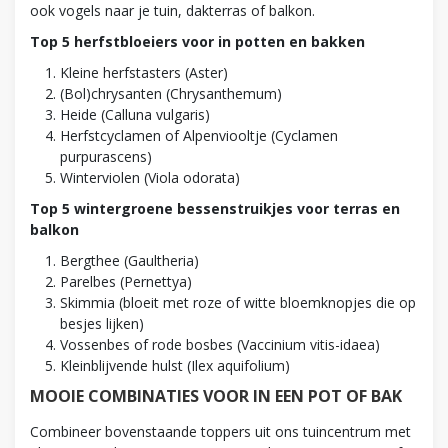
ook vogels naar je tuin, dakterras of balkon.
Top 5 herfstbloeiers voor in potten en bakken
Kleine herfstasters (Aster)
(Bol)chrysanten (Chrysanthemum)
Heide (Calluna vulgaris)
Herfstcyclamen of Alpenviooltje (Cyclamen
purpurascens)
Winterviolen (Viola odorata)
Top 5 wintergroene bessenstruikjes voor terras en
balkon
Bergthee (Gaultheria)
Parelbes (Pernettya)
Skimmia (bloeit met roze of witte bloemknopjes die op
besjes lijken)
Vossenbes of rode bosbes (Vaccinium vitis-idaea)
Kleinblijvende hulst (Ilex aquifolium)
MOOIE COMBINATIES VOOR IN EEN POT OF BAK
Combineer bovenstaande toppers uit ons tuincentrum met