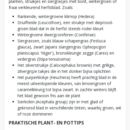
planten, struikjes en siergrasjes met bont, wintergroen of
fraai verkleurend herfstblad. Zoals:
Rankende, wintergroene klimop (Hedera)
Druifheide (Leucothoe), een struikje met dieprood-
groen blad dat in de herfst steeds roder kleurt
Wintergroene dwergconiferen (Coniferae)
Siergrassen, zoals blauw schapengras (Festuca
glauca), zwart Japans slangengras Ophiopogon
planiscapus 'Niger'), bronskleurige zegge (Carex) en
vedergras (Stipa tenuissima)
Het zilverstruikje (Calocephalus brownii) met grillige,
zilvergrijze takjes die in het donker bijna oplichten
Het purperklokje (Heuchera) heeft prachtig blad in de
meest uiteenlopende kleuren, van limoengroen of
caramelkleurig tot bijna zwart. In zachte winters blijft
het blad gewoon fris aan de plant
Sierkolen (Acephala group) zijn er met glad of
gekroesd blad in verschillende tinten, waarbij groen, wit
of roze domineren
PRAKTISCHE PLANT- EN POTTIPS