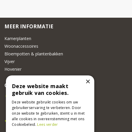
MEER INFORMATIE
Kamerplanten
Woonaccessoires
Bloempotten & plantenbakken
Vijver
Hovenier
×
CONTACT
Deze website maakt
gebruik van cookies.
Beeker Tuincentrum
Adsteeg 31
Deze website gebruikt cookies om uw
gebruikerservaring te verbeteren. Door
6191 PW Beek
onze website te gebruiken, stemt u in met
Bel ons
alle cookies in overeenstemming met ons
Cookiebeleid.
Lees verder
046 437 2881