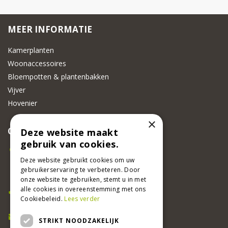
MEER INFORMATIE
Kamerplanten
Woonaccessoires
Bloempotten & plantenbakken
Vijver
Hovenier
×
CONTACT
Deze website maakt
gebruik van cookies.
Beeker Tuincentrum
Adsteeg 31
Deze website gebruikt cookies om uw
gebruikerservaring te verbeteren. Door
6191 PW Beek
onze website te gebruiken, stemt u in met
Bel ons
alle cookies in overeenstemming met ons
Cookiebeleid.
Lees verder
046 437 2881
E-mail
STRIKT NOODZAKELIJK
info@beekertuincentrum.nl