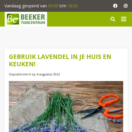
G
Vandaag geopend van
09:00
t/m
18:00
a
n
a
a
r
c
o
n
GEBRUIK LAVENDEL IN JE HUIS EN
t
KEUKEN!
e
n
Gepubliceerd op
4 augustus 2022
t