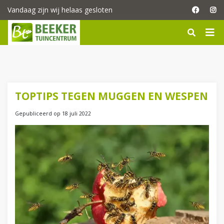
G
Vandaag zijn wij helaas gesloten
a
n
a
a
r
c
o
n
TOPTIPS TEGEN MUGGEN EN WESPEN
t
e
Gepubliceerd op
18 juli 2022
n
t