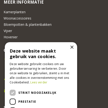
MEER INFORMATIE
Kamerplanten
Woonaccessoires
Bloempotten & plantenbakken
Vijver
Hovenier
×
CONTACT
Deze website maakt
gebruik van cookies.
Beeker Tuincentrum
Adsteeg 31
Deze website gebruikt cookies om uw
gebruikerservaring te verbeteren. Door
6191 PW Beek
onze website te gebruiken, stemt u in met
Bel ons
alle cookies in overeenstemming met ons
Cookiebeleid.
Lees verder
046 437 2881
E-mail
STRIKT NOODZAKELIJK
info@beekertuincentrum.nl
PRESTATIE
SCHRIJF EEN RECENSIE EN WIN!