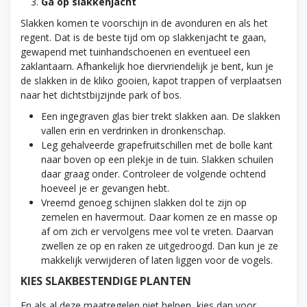
Ga op slakkenjacht
Slakken komen te voorschijn in de avonduren en als het
regent. Dat is de beste tijd om op slakkenjacht te gaan,
gewapend met tuinhandschoenen en eventueel een
zaklantaarn. Afhankelijk hoe diervriendelijk je bent, kun je
de slakken in de kliko gooien, kapot trappen of verplaatsen
naar het dichtstbijzijnde park of bos.
Een ingegraven glas bier trekt slakken aan. De slakken
vallen erin en verdrinken in dronkenschap.
Leg gehalveerde grapefruitschillen met de bolle kant
naar boven op een plekje in de tuin. Slakken schuilen
daar graag onder. Controleer de volgende ochtend
hoeveel je er gevangen hebt.
Vreemd genoeg schijnen slakken dol te zijn op
zemelen en havermout. Daar komen ze en masse op
af om zich er vervolgens mee vol te vreten. Daarvan
zwellen ze op en raken ze uitgedroogd. Dan kun je ze
makkelijk verwijderen of laten liggen voor de vogels.
KIES SLAKBESTENDIGE PLANTEN
En als al deze maatregelen niet helpen, kies dan voor