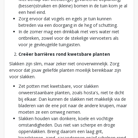
(bessen)struiken en (kleine) bomen in de tuin kom je al
een heel eind.
Zorg ervoor dat vogels en egels je tuin kunnen
betreden via een doorgang in de heg of schutting.
In de zomer mag een drinkbak met vers water niet
ontbreken, zowel voor de stekelige viervoeters als
voor je gevleugelde tuingasten.
Creëer barrières rond kwetsbare planten
Slakken zijn slim, maar zeker niet onoverwinnelijk. Zorg
ervoor dat jouw geliefde planten moeilijk bereikbaar zijn
voor slakken.
Zet potten met kwetsbare, voor slakken
onweerstaanbare planten, zoals hosta's, niet te dicht
bij elkaar. Dan kunnen de slakken niet makkelijk via de
bladeren van de ene pot naar de andere kruipen, maar
moeten ze een omweg nemen.
Slakken houden van donkere, koele en vochtige
omstandigheden. Dus niet van scherpe en droge
oppervlakken. Breng daarom een laag grit,
kiezelstenen, zand, cacaodoppen en/of schelpen rond