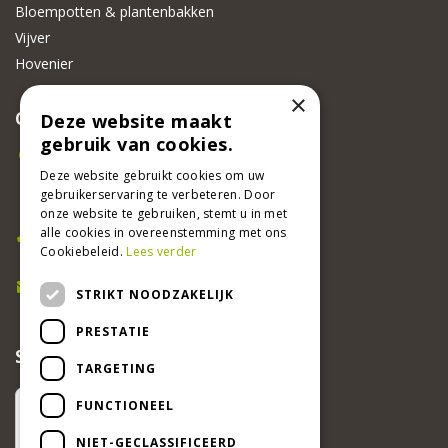
Bloempotten & plantenbakken
Vijver
Hovenier
×
CONTACT
Deze website maakt
gebruik van cookies.
Beeker Tuincentrum
Deze website gebruikt cookies om uw
Adsteeg 31
gebruikerservaring te verbeteren. Door
6191 PW Beek
onze website te gebruiken, stemt u in met
Bel ons
alle cookies in overeenstemming met ons
Cookiebeleid.
Lees verder
046 437 2881
E-mail
STRIKT NOODZAKELIJK
info@beekertuincentrum.nl
PRESTATIE
SCHRIJF EEN RECENSIE EN WIN!
TARGETING
FUNCTIONEEL
NIET-GECLASSIFICEERD