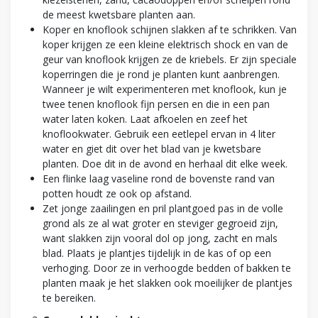
de meest kwetsbare planten aan.
Koper en knoflook schijnen slakken af te schrikken. Van
koper krijgen ze een kleine elektrisch shock en van de
geur van knoflook krijgen ze de kriebels. Er zijn speciale
koperringen die je rond je planten kunt aanbrengen.
Wanneer je wilt experimenteren met knoflook, kun je
twee tenen knoflook fijn persen en die in een pan
water laten koken. Laat afkoelen en zeef het
knoflookwater. Gebruik een eetlepel ervan in 4 liter
water en giet dit over het blad van je kwetsbare
planten. Doe dit in de avond en herhaal dit elke week.
Een flinke laag vaseline rond de bovenste rand van
potten houdt ze ook op afstand.
Zet jonge zaailingen en pril plantgoed pas in de volle
grond als ze al wat groter en steviger gegroeid zijn,
want slakken zijn vooral dol op jong, zacht en mals
blad. Plaats je plantjes tijdelijk in de kas of op een
verhoging. Door ze in verhoogde bedden of bakken te
planten maak je het slakken ook moeilijker de plantjes
te bereiken.