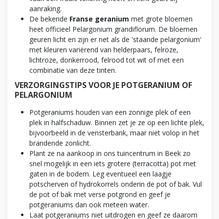
aanraking.
De bekende
Franse geranium
met grote bloemen
heet officieel Pelargonium grandiflorum. De bloemen
geuren licht en zijn er net als de 'staande pelargonium'
met kleuren variërend van helderpaars, felroze,
lichtroze, donkerrood, felrood tot wit of met een
combinatie van deze tinten.
VERZORGINGSTIPS VOOR JE POTGERANIUM OF
PELARGONIUM
Potgeraniums houden van een zonnige plek of een
plek in halfschaduw. Binnen zet je ze op een lichte plek,
bijvoorbeeld in de vensterbank, maar niet volop in het
brandende zonlicht.
Plant ze na aankoop in ons tuincentrum in Beek zo
snel mogelijk in een iets grotere (terracotta) pot met
gaten in de bodem. Leg eventueel een laagje
potscherven of hydrokorrels onderin de pot of bak. Vul
de pot of bak met verse potgrond en geef je
potgeraniums dan ook meteen water.
Laat potgeraniums niet uitdrogen en geef ze daarom