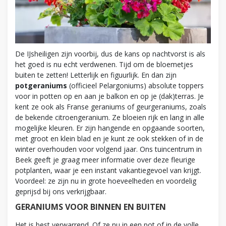
De IJsheiligen zijn voorbij, dus de kans op nachtvorst is als
het goed is nu echt verdwenen. Tijd om de bloemetjes
buiten te zetten! Letterlijk en figuurlijk. En dan zijn
potgeraniums
(officieel Pelargoniums) absolute toppers
voor in potten op en aan je balkon en op je (dak)terras. Je
kent ze ook als Franse geraniums of geurgeraniums, zoals
de bekende citroengeranium. Ze bloeien rijk en lang in alle
mogelijke kleuren. Er zijn hangende en opgaande soorten,
met groot en klein blad en je kunt ze ook stekken of in de
winter overhouden voor volgend jaar. Ons tuincentrum in
Beek geeft je graag meer informatie over deze fleurige
potplanten, waar je een instant vakantiegevoel van krijgt.
Voordeel: ze zijn nu in grote hoeveelheden en voordelig
geprijsd bij ons verkrijgbaar.
GERANIUMS VOOR BINNEN EN BUITEN
Het is best verwarrend. Of ze nu in een pot of in de volle