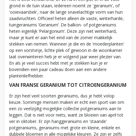
grond in de tuin staan, iedereen noemt ze 'geranium', of
'ooievaarsbek', naar de lange snavelachtige vorm van hun
zaadvruchten. Officieel heten alleen de vaste, winterharde,
tuingeraniums ‘Geranium’. De balkon- of potgeraniums
heten eigenlijk ‘Pelargonium’. Deze zijn niet winterhard,
maar je kunt er aan het eind van de zomer makkelijk
stekken van nemen. Wanneer je die en de 'moederplanten'
op een vorstvrije, lichte plek of gewoon in de woonkamer
laat overwinteren heb je er volgend jaar weer plezier van.
En als je veel succes hebt met je stekken kun je er
bovendien een paar cadeau doen aan een andere
plantenliefhebber.
VAN FRANSE GERANIUM TOT CITROENGERANIUM
Er zijn heel veel soorten geraniums, dus je hebt volop
keuze. Sommige mensen maken er echt een sport van om
een zo veelzijdig mogelijke collectie potgeraniums aan te
leggen. Dat is niet voor niets, want ze bloeien van april tot
ver in oktober. Er zijn hanggeraniums en 'staande'
potgeraniums, geraniums met grote en kleine, enkele en
dubbele bloemen in alle mogelijke kleuren. Ze zijn er zelfs