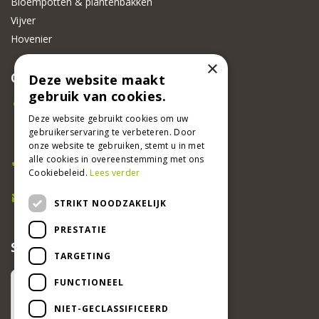
Bloempotten & plantenbakken
Vijver
Hovenier
×
CONTACT
Deze website maakt
gebruik van cookies.
Beeker Tuincentrum
Adsteeg 31
Deze website gebruikt cookies om uw
gebruikerservaring te verbeteren. Door
6191 PW Beek
onze website te gebruiken, stemt u in met
Bel ons
alle cookies in overeenstemming met ons
Cookiebeleid.
Lees verder
046 437 2881
E-mail
STRIKT NOODZAKELIJK
info@beekertuincentrum.nl
PRESTATIE
SCHRIJF EEN RECENSIE EN WIN!
TARGETING
FUNCTIONEEL
NIET-GECLASSIFICEERD