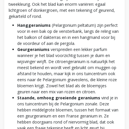
tweekleurig. Ook het blad kan enorm variëren: egaal
lichtgroen of donkergroen, met een tekening of geurend,
gekarteld of rond.
Hanggeraniums
(Pelargonium peltatum) zijn perfect
voor in een bak op de vensterbank, langs de reling van
het balkon of dakterras en in een hangmand voor bij
de voordeur of aan de pergola.
Geurgeraniums
verspreiden een lekker parfum
wanneer je het blad voorzichtig tussen je duim en
wijsvinger wrijft. De citroengeranium is natuurlijk het
meest bekend en wordt veel gebruikt om muggen op
afstand te houden, maar kijk in ons tuincentrum ook
eens naar de Pelargonium graveolens, die kleine roze
bloemen krijgt. Zowel het blad als de bloempjes
geuren naar een mix van rozen en citroen.
Staande, omhoog groeiende geraniums
vind je in
ons tuincentrum bij de Pelargonium zonale. Deze
hebben middelgrote bloemen, tussen het formaat van
een geurgeranium en een Franse geranium in. Ze
hebben doorgaans rond of niervormig blad, dat ook
vaak een fraaie tekening heeft en licht geurt bij