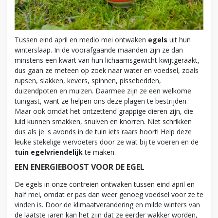
Tussen eind april en medio mei ontwaken
egels
uit hun
winterslaap. In de voorafgaande maanden zijn ze dan
minstens een kwart van hun lichaamsgewicht kwijtgeraakt,
dus gaan ze meteen op zoek naar water en voedsel, zoals
rupsen, slakken, kevers, spinnen, pissebedden,
duizendpoten en muizen. Daarmee zijn ze een welkome
tuingast, want ze helpen ons deze plagen te bestrijden.
Maar ook omdat het ontzettend grappige dieren zijn, die
luid kunnen smakken, snuiven en knorren. Niet schrikken
dus als je 's avonds in de tuin iets raars hoort! Help deze
leuke stekelige viervoeters door ze wat bij te voeren en de
tuin egelvriendelijk
te maken.
EEN ENERGIEBOOST VOOR DE EGEL
De egels in onze contreien ontwaken tussen eind april en
half mei, omdat er pas dan weer genoeg voedsel voor ze te
vinden is. Door de klimaatverandering en milde winters van
de laatste jaren kan het zijn dat ze eerder wakker worden,