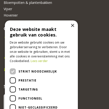
Bloempotten & plantenbakken
Vijver
Hovenier
×
CONTACT
Deze website maakt
gebruik van cookies.
Beeker Tuincentrum
Adsteeg 31
Deze website gebruikt cookies om uw
gebruikerservaring te verbeteren. Door
6191 PW Beek
onze website te gebruiken, stemt u in met
Bel ons
alle cookies in overeenstemming met ons
Cookiebeleid.
Lees verder
046 437 2881
E-mail
STRIKT NOODZAKELIJK
info@beekertuincentrum.nl
PRESTATIE
SCHRIJF EEN RECENSIE EN WIN!
TARGETING
FUNCTIONEEL
NIET-GECLASSIFICEERD