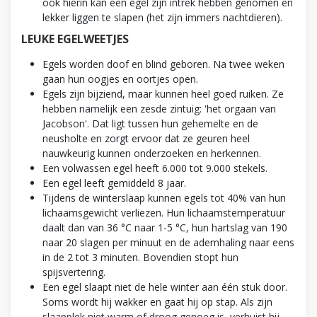
ook hierin kan een egel zijn intrek hebben genomen en
lekker liggen te slapen (het zijn immers nachtdieren).
LEUKE EGELWEETJES
Egels worden doof en blind geboren. Na twee weken
gaan hun oogjes en oortjes open.
Egels zijn bijziend, maar kunnen heel goed ruiken. Ze
hebben namelijk een zesde zintuig: 'het orgaan van
Jacobson'. Dat ligt tussen hun gehemelte en de
neusholte en zorgt ervoor dat ze geuren heel
nauwkeurig kunnen onderzoeken en herkennen.
Een volwassen egel heeft 6.000 tot 9.000 stekels.
Een egel leeft gemiddeld 8 jaar.
Tijdens de winterslaap kunnen egels tot 40% van hun
lichaamsgewicht verliezen. Hun lichaamstemperatuur
daalt dan van 36 °C naar 1-5 °C, hun hartslag van 190
naar 20 slagen per minuut en de ademhaling naar eens
in de 2 tot 3 minuten. Bovendien stopt hun
spijsvertering.
Een egel slaapt niet de hele winter aan één stuk door.
Soms wordt hij wakker en gaat hij op stap. Als zijn
slaapplek niet warm of droog genoeg is, verhuist hij