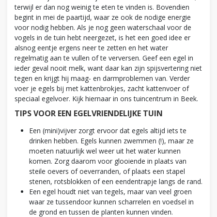
terwijl er dan nog weinig te eten te vinden is. Bovendien
begint in mei de paartijd, waar ze ook de nodige energie
voor nodig hebben. Als je nog geen waterschaal voor de
vogels in de tuin hebt neergezet, is het een goed idee er
alsnog eentje ergens neer te zetten en het water
regelmatig aan te vullen of te verversen. Geef een egel in
ieder geval nooit melk, want daar kan zijn spijsvertering niet
tegen en krijgt hij maag- en darmproblemen van. Verder
voer je egels bij met kattenbrokjes, zacht kattenvoer of
speciaal egelvoer. Kijk hiernaar in ons tuincentrum in Beek.
TIPS VOOR EEN EGELVRIENDELIJKE TUIN
Een (mini)vijver zorgt ervoor dat egels altijd iets te
drinken hebben. Egels kunnen zwemmen (!), maar ze
moeten natuurlijk wel weer uit het water kunnen
komen. Zorg daarom voor glooiende in plaats van
steile oevers of oeverranden, of plaats een stapel
stenen, rotsblokken of een eendentrapje langs de rand.
Een egel houdt niet van tegels, maar van veel groen
waar ze tussendoor kunnen scharrelen en voedsel in
de grond en tussen de planten kunnen vinden.