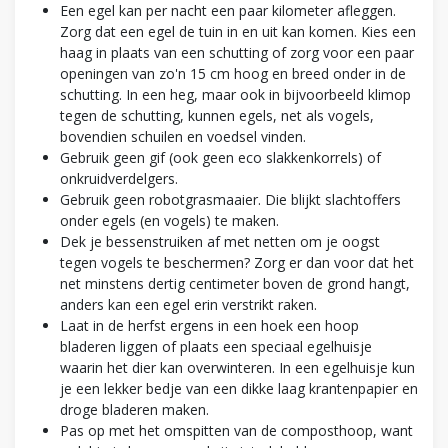
Een egel kan per nacht een paar kilometer afleggen.
Zorg dat een egel de tuin in en uit kan komen. Kies een
haag in plaats van een schutting of zorg voor een paar
openingen van zo'n 15 cm hoog en breed onder in de
schutting. In een heg, maar ook in bijvoorbeeld klimop
tegen de schutting, kunnen egels, net als vogels,
bovendien schuilen en voedsel vinden.
Gebruik geen gif (ook geen eco slakkenkorrels) of
onkruidverdelgers.
Gebruik geen robotgrasmaaier. Die blijkt slachtoffers
onder egels (en vogels) te maken.
Dek je bessenstruiken af met netten om je oogst
tegen vogels te beschermen? Zorg er dan voor dat het
net minstens dertig centimeter boven de grond hangt,
anders kan een egel erin verstrikt raken.
Laat in de herfst ergens in een hoek een hoop
bladeren liggen of plaats een speciaal egelhuisje
waarin het dier kan overwinteren. In een egelhuisje kun
je een lekker bedje van een dikke laag krantenpapier en
droge bladeren maken.
Pas op met het omspitten van de composthoop, want