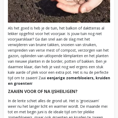
Als het goed is heb je de tuin, het balkon of daktterras al
lekker opgefrist voor het voorjaar. Is jouw tuin nog niet
voorjaarsklaar? Ga dan snel aan de slag met het
verwijderen van bruine takken, snoeien van struiken,
verspreiden van verse mest of compost, verzorgen van het
gazon, opbinden van uitlopende klimplanten en het planten
van nieuwe planten in de border, potten of bakken. Ben je
daarmee klaar, dan heb je vast nog wel ergens een stuk
kale aarde of plek voor een extra pot. Het is nu de perfecte
tijd om te zaaien! Zaai
eenjarige zomerbloeiers, kruiden
en groenten
!
ZAAIEN VOOR OF NA IJSHEILIGEN?
In de lente schiet alles de grond uit. Het is ‘groeizaam’
weer nu het langer licht en warmer wordt. De maande mei
tot en met begin juni is de ideale tijd om ter plekke
zomerbloeiers, maar ook groenten en kruiden te zaaien.