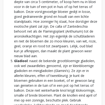
diepte van circa 5 centimeter, of koop hem nu in bloei
voor in de tuin of een pot in huis of op het terras of
balkon. Deze vorstgevoelige bloeier gedijt in losse,
goed gedraineerde grond en houdt van een lichte
standplaats. Hoe zonniger hij staat, hoe dorstiger deze
exotische plant zal zijn. De calla of Zantedeschia
behoort net als de Flamingoplant (Anthurium) tot de
aronskelkachtigen. Het zijn eigenlijk de schutbladeren
en niet de bloemen die zo mooi kleuren, van wit, roze,
geel, oranje en rood tot zwartpaars. Lelijk, oud blad
kun je afknippen, dan maakt de plant gewoon weer
nieuw blad aan.
Gladiool
: naast de bekende grootbloemige gladiolen,
ook wel zwaardlelies genoemd, zijn er kleinbloemige
gladiolen en minigladiolen (Glamini’s). Ze zijn er in
allerlei kleuren, effen of tweekleurig. Je kunt de
bloemen gebruiken in een boeket, of er gewoon lang
van genieten in de tuin of in een pot op het terras of
balkon. Deze niet winterharde knol krijgt klokvormige,
smalle of brede bloemen. Plant de knollen eind april of
mei op een zonnige, beschutte plek. Gebruik