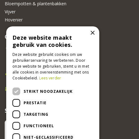
Bloempotten & plantenbakken
Vijver
Hovenier
×
CONTACT
Deze website maakt
gebruik van cookies.
Beeker Tuincentrum
Deze website gebruikt cookies om uw
Adsteeg 31
gebruikerservaring te verbeteren. Door
6191 PW Beek
onze website te gebruiken, stemt u in met
Bel ons
alle cookies in overeenstemming met ons
Cookiebeleid.
Lees verder
046 437 2881
E-mail
STRIKT NOODZAKELIJK
info@beekertuincentrum.nl
PRESTATIE
SCHRIJF EEN RECENSIE EN WIN!
TARGETING
FUNCTIONEEL
NIET-GECLASSIFICEERD