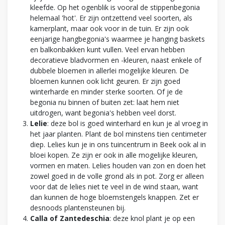
kleefde. Op het ogenblik is vooral de stippenbegonia
helemaal 'hot'. Er zijn ontzettend veel soorten, als
kamerplant, maar ook voor in de tuin. Er zijn ook
eenjarige hangbegonia's waarmee je hanging baskets
en balkonbakken kunt vullen. Veel ervan hebben
decoratieve bladvormen en -kleuren, naast enkele of
dubbele bloemen in allerlei mogelijke kleuren. De
bloemen kunnen ook licht geuren. Er zijn goed
winterharde en minder sterke soorten. Of je de
begonia nu binnen of buiten zet: laat hem niet
uitdrogen, want begonia's hebben veel dorst.
Lelie
: deze bol is goed winterhard en kun je al vroeg in
het jaar planten. Plant de bol minstens tien centimeter
diep. Lelies kun je in ons tuincentrum in Beek ook al in
bloei kopen. Ze zijn er ook in alle mogelijke kleuren,
vormen en maten. Lelies houden van zon en doen het
zowel goed in de volle grond als in pot. Zorg er alleen
voor dat de lelies niet te veel in de wind staan, want
dan kunnen de hoge bloemstengels knappen. Zet er
desnoods plantensteunen bij.
Calla of Zantedeschia
: deze knol plant je op een