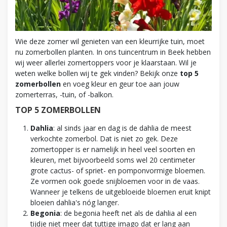
Wie deze zomer wil genieten van een kleurrijke tuin, moet
nu zomerbollen planten. In ons tuincentrum in Beek hebben
wij weer allerlei zomertoppers voor je klaarstaan. Wil je
weten welke bollen wij te gek vinden? Bekijk onze
top 5
zomerbollen
en voeg kleur en geur toe aan jouw
zomerterras, -tuin, of -balkon.
TOP 5 ZOMERBOLLEN
Dahlia
: al sinds jaar en dag is de dahlia de meest
verkochte zomerbol. Dat is niet zo gek. Deze
zomertopper is er namelijk in heel veel soorten en
kleuren, met bijvoorbeeld soms wel 20 centimeter
grote cactus- of spriet- en pomponvormige bloemen.
Ze vormen ook goede snijbloemen voor in de vaas.
Wanneer je telkens de uitgebloeide bloemen eruit knipt
bloeien dahlia's nóg langer.
Begonia
: de begonia heeft net als de dahlia al een
tijdje niet meer dat tuttige imago dat er lang aan