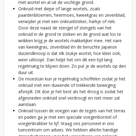
met wortel en al uit de vochtige grond.
Onkruid met diepe of lange wortels, zoals
paardenbloemen, heermoes, kweekgras en zevenblad,
verwijder je met een onkruidsteker, harkje of riek.
Door deze naast de stengel of stengels van het
onkruid in de grond te steken en de grond wat los te
wrikken krijg je de wortels makkelijker mee. Het nare
van kweekgras, zevenblad én de beruchte Japanse
duizendknoop is dat elk stukje wortel, hoe klein ook,
weer uitloopt. Dan helpt het om dit een tijd lang
regelmatig te blijven doen. Zo put je de wortels op den
duur uit.
De moestuin kun je regelmatig schoffelen zodat je het
onkruid met een duwende of trekkende beweging
afsnijdt. Dit doe je het best als het droog is zodat het
afgesneden onkruid snel verdroogt en niet meer zal
aanslaan.
Onkruid tussen de voegen van de tegels van het terras
en paden ga je met een speciale voegenborstel of
voegenkrabber te lijf. Vraag ons personeel in ons
tuincentrum om advies. We hebben allerlei handige