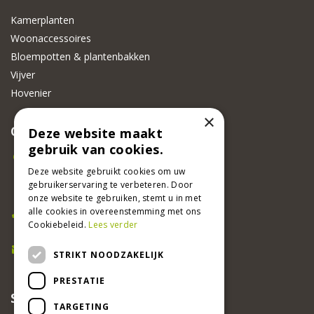
Kamerplanten
Woonaccessoires
Bloempotten & plantenbakken
Vijver
Hovenier
×
CONTACT
Deze website maakt
gebruik van cookies.
Beeker Tuincentrum
Deze website gebruikt cookies om uw
Adsteeg 31
gebruikerservaring te verbeteren. Door
6191 PW Beek
onze website te gebruiken, stemt u in met
Bel ons
alle cookies in overeenstemming met ons
Cookiebeleid.
Lees verder
046 437 2881
E-mail
STRIKT NOODZAKELIJK
info@beekertuincentrum.nl
PRESTATIE
SCHRIJF EEN RECENSIE EN WIN!
TARGETING