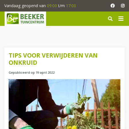
G
Vandaag geopend van
09:00
t/m
17:00
a
n
a
a
r
c
o
n
TIPS VOOR VERWIJDEREN VAN
t
ONKRUID
e
n
Gepubliceerd op
19 april 2022
t