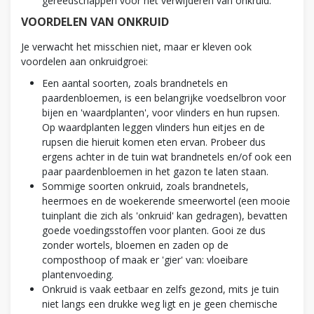
gereedschappen voor het verwijderen van onkruid.
VOORDELEN VAN ONKRUID
Je verwacht het misschien niet, maar er kleven ook
voordelen aan onkruidgroei:
Een aantal soorten, zoals brandnetels en
paardenbloemen, is een belangrijke voedselbron voor
bijen en 'waardplanten', voor vlinders en hun rupsen.
Op waardplanten leggen vlinders hun eitjes en de
rupsen die hieruit komen eten ervan. Probeer dus
ergens achter in de tuin wat brandnetels en/of ook een
paar paardenbloemen in het gazon te laten staan.
Sommige soorten onkruid, zoals brandnetels,
heermoes en de woekerende smeerwortel (een mooie
tuinplant die zich als 'onkruid' kan gedragen), bevatten
goede voedingsstoffen voor planten. Gooi ze dus
zonder wortels, bloemen en zaden op de
composthoop of maak er 'gier' van: vloeibare
plantenvoeding.
Onkruid is vaak eetbaar en zelfs gezond, mits je tuin
niet langs een drukke weg ligt en je geen chemische