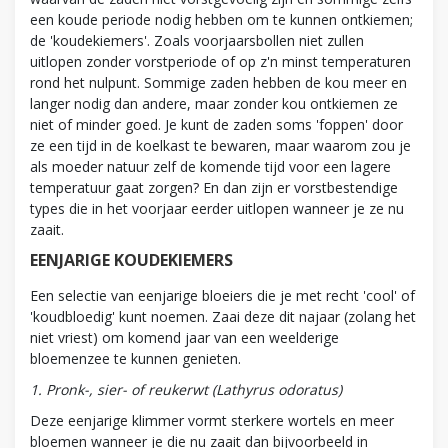
een koude periode nodig hebben om te kunnen ontkiemen;
de 'koudekiemers'. Zoals voorjaarsbollen niet zullen
uitlopen zonder vorstperiode of op z'n minst temperaturen
rond het nulpunt. Sommige zaden hebben de kou meer en
langer nodig dan andere, maar zonder kou ontkiemen ze
niet of minder goed. Je kunt de zaden soms 'foppen' door
ze een tijd in de koelkast te bewaren, maar waarom zou je
als moeder natuur zelf de komende tijd voor een lagere
temperatuur gaat zorgen? En dan zijn er vorstbestendige
types die in het voorjaar eerder uitlopen wanneer je ze nu
zaait.
EENJARIGE KOUDEKIEMERS
Een selectie van eenjarige bloeiers die je met recht 'cool' of
'koudbloedig' kunt noemen. Zaai deze dit najaar (zolang het
niet vriest) om komend jaar van een weelderige
bloemenzee te kunnen genieten.
1. Pronk-, sier- of reukerwt (Lathyrus odoratus)
Deze eenjarige klimmer vormt sterkere wortels en meer
bloemen wanneer je die nu zaait dan bijvoorbeeld in