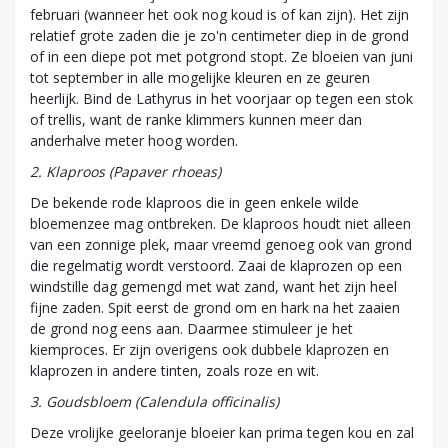
februari (wanneer het ook nog koud is of kan zijn). Het zijn
relatief grote zaden die je zo'n centimeter diep in de grond
of in een diepe pot met potgrond stopt. Ze bloeien van juni
tot september in alle mogelijke kleuren en ze geuren
heerlijk. Bind de Lathyrus in het voorjaar op tegen een stok
of trellis, want de ranke klimmers kunnen meer dan
anderhalve meter hoog worden.
2. Klaproos (Papaver rhoeas)
De bekende rode klaproos die in geen enkele wilde
bloemenzee mag ontbreken. De klaproos houdt niet alleen
van een zonnige plek, maar vreemd genoeg ook van grond
die regelmatig wordt verstoord. Zaai de klaprozen op een
windstille dag gemengd met wat zand, want het zijn heel
fijne zaden. Spit eerst de grond om en hark na het zaaien
de grond nog eens aan. Daarmee stimuleer je het
kiemproces. Er zijn overigens ook dubbele klaprozen en
klaprozen in andere tinten, zoals roze en wit.
3. Goudsbloem (Calendula officinalis)
Deze vrolijke geeloranje bloeier kan prima tegen kou en zal