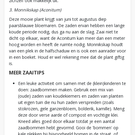
zichzelf ook makkelijk uit.
3. Monnikskap (Aconitum)
Deze mooie plant krijgt van juni tot augustus diep
paarsblauwe bloemaren. De zaden ervan hebben een lange
koude periode nodig, dus ga nu aan de slag. Zaai niet te
dicht op elkaar, want de Aconitum kan meer dan een meter
hoog worden en heeft de ruimte nodig. Monnikskap houdt
van een plek in de halfschaduw en is ook een aanrader voor
in een boeket. Houd er wel rekening mee dat de plant giftig
is.
MEER ZAAITIPS
Een leuke activiteit om samen met de (klein)kinderen te
doen: zaadbommen maken. Gebruik een mix van
(oude) zaden van koudekiemers en zaden van planten
uit eigen tuin die nu hun zaden verspreiden (zoals
stokrozen, gele ganzenbloem, bolderik, kamille). Meng
deze door verse aarde of compost en vochtige klei.
Kneed alles goed door elkaar totdat je een aantal
zaadbommen hebt gevormd. Gooi de 'bommen' op
kale plekken bij bijvoorbeeld bomen in de straat, of