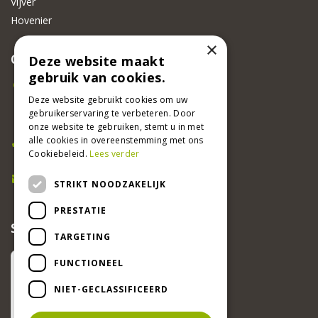
Vijver
Hovenier
×
CONTACT
Deze website maakt
gebruik van cookies.
Beeker Tuincentrum
Adsteeg 31
Deze website gebruikt cookies om uw
gebruikerservaring te verbeteren. Door
6191 PW Beek
onze website te gebruiken, stemt u in met
Bel ons
alle cookies in overeenstemming met ons
Cookiebeleid.
Lees verder
046 437 2881
E-mail
STRIKT NOODZAKELIJK
info@beekertuincentrum.nl
PRESTATIE
SCHRIJF EEN RECENSIE EN WIN!
TARGETING
FUNCTIONEEL
NIET-GECLASSIFICEERD