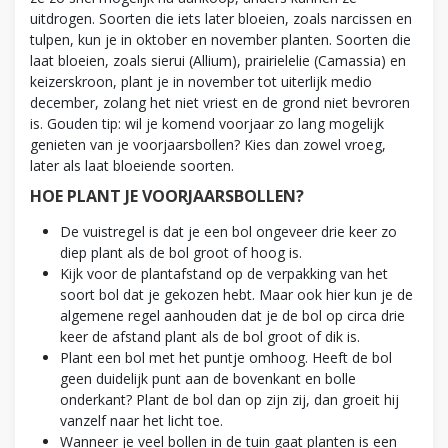
uitdrogen. Soorten die iets later bloeien, zoals narcissen en
tulpen, kun je in oktober en november planten. Soorten die
laat bloeien, zoals sierui (Allium), prairielelie (Camassia) en
keizerskroon, plant je in november tot uiterlijk medio
december, zolang het niet vriest en de grond niet bevroren
is. Gouden tip: wil je komend voorjaar zo lang mogelijk
genieten van je voorjaarsbollen? Kies dan zowel vroeg,
later als laat bloeiende soorten.
HOE PLANT JE VOORJAARSBOLLEN?
De vuistregel is dat je een bol ongeveer drie keer zo
diep plant als de bol groot of hoog is.
Kijk voor de plantafstand op de verpakking van het
soort bol dat je gekozen hebt. Maar ook hier kun je de
algemene regel aanhouden dat je de bol op circa drie
keer de afstand plant als de bol groot of dik is.
Plant een bol met het puntje omhoog. Heeft de bol
geen duidelijk punt aan de bovenkant en bolle
onderkant? Plant de bol dan op zijn zij, dan groeit hij
vanzelf naar het licht toe.
Wanneer je veel bollen in de tuin gaat planten is een