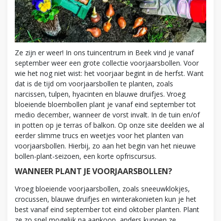
Ze zijn er weer! In ons tuincentrum in Beek vind je vanaf
september weer een grote collectie voorjaarsbollen. Voor
wie het nog niet wist: het voorjaar begint in de herfst. Want
dat is de tijd om voorjaarsbollen te planten, zoals
narcissen, tulpen, hyacinten en blauwe druifjes. Vroeg
bloeiende bloembollen plant je vanaf eind september tot
medio december, wanneer de vorst invalt. In de tuin en/of
in potten op je terras of balkon. Op onze site deelden we al
eerder slimme trucs en weetjes voor het planten van
voorjaarsbollen. Hierbij, zo aan het begin van het nieuwe
bollen-plant-seizoen, een korte opfriscursus.
WANNEER PLANT JE VOORJAARSBOLLEN?
Vroeg bloeiende voorjaarsbollen, zoals sneeuwklokjes,
crocussen, blauwe druifjes en winterakonieten kun je het
best vanaf eind september tot eind oktober planten. Plant
ze zo snel mogelijk na aankoop, anders kunnen ze